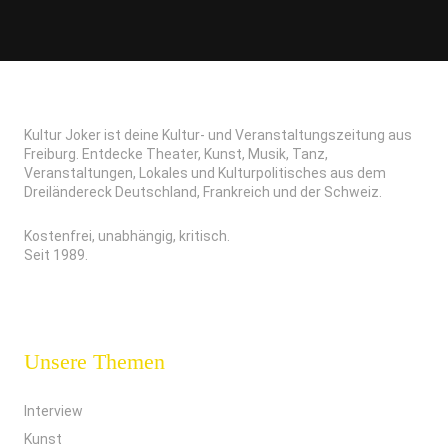
Kultur Joker ist deine Kultur- und Veranstaltungszeitung aus
Freiburg. Entdecke Theater, Kunst, Musik, Tanz,
Veranstaltungen, Lokales und Kulturpolitisches aus dem
Dreiländereck Deutschland, Frankreich und der Schweiz.
Kostenfrei, unabhängig, kritisch.
Seit 1989.
Unsere Themen
Interview
Kunst