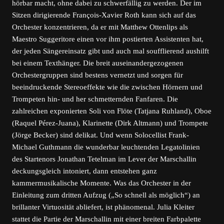
hörbar macht, ohne dabei zu schwerfällig zu werden. Der im
Sitzen dirigierende François-Xavier Roth kann sich auf das
Orchester konzentrieren, da er mit Matthew Ottenlips als
Maestro Suggeritore einen vor ihm postierten Assistenten hat,
der jeden Sängereinsatz gibt und auch mal soufflierend aushilft
bei einem Texthänger. Die breit auseinandergezogenen
Orchestergruppen sind bestens vernetzt und sorgen für
beeindruckende Stereoeffekte wie die zwischen Hörnern und
Trompeten hin- und her schmetternden Fanfaren. Die
zahlreichen exponierten Soli von Flöte (Tatjana Ruhland), Oboe
(Raquel Pérez-Juana), Klarinette (Dirk Altmann) und Trompete
(Jörge Becker) sind delikat. Und wenn Solocellist Frank-
Michael Guthmann die wunderbar leuchtenden Legatolinien
des Startenors Jonathan Tetelman im Lever der Marschallin
deckungsgleich intoniert, dann entstehen ganz
kammermusikalische Momente. Was das Orchester in der
Einleitung zum dritten Aufzug („So schnell als möglich“) an
brillanter Virtuosität abliefert, ist phänomenal. Julia Kleiter
stattet die Partie der Marschallin mit einer breiten Farbpalette