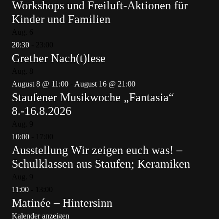
Workshops und Freiluft-Aktionen für
Kinder und Familien
Aug.
6
20:30
-
23:00
Grether Nach(t)lese
Aug.
8
August 8 @ 11:00
-
August 16 @ 21:00
Staufener Musikwoche „Fantasia“
8.-16.8.2026
Aug.
9
10:00
-
17:00
Ausstellung Wir zeigen euch was! –
Schulklassen aus Staufen; Keramiken
Aug.
9
11:00
-
13:00
Matinée – Hintersinn
Kalender anzeigen