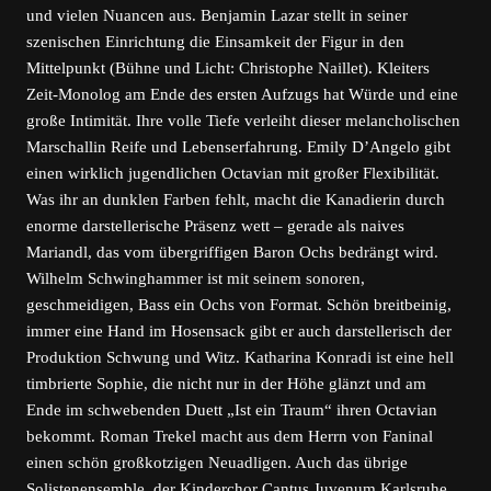
und vielen Nuancen aus. Benjamin Lazar stellt in seiner
szenischen Einrichtung die Einsamkeit der Figur in den
Mittelpunkt (Bühne und Licht: Christophe Naillet). Kleiters
Zeit-Monolog am Ende des ersten Aufzugs hat Würde und eine
große Intimität. Ihre volle Tiefe verleiht dieser melancholischen
Marschallin Reife und Lebenserfahrung. Emily D’Angelo gibt
einen wirklich jugendlichen Octavian mit großer Flexibilität.
Was ihr an dunklen Farben fehlt, macht die Kanadierin durch
enorme darstellerische Präsenz wett – gerade als naives
Mariandl, das vom übergriffigen Baron Ochs bedrängt wird.
Wilhelm Schwinghammer ist mit seinem sonoren,
geschmeidigen, Bass ein Ochs von Format. Schön breitbeinig,
immer eine Hand im Hosensack gibt er auch darstellerisch der
Produktion Schwung und Witz. Katharina Konradi ist eine hell
timbrierte Sophie, die nicht nur in der Höhe glänzt und am
Ende im schwebenden Duett „Ist ein Traum“ ihren Octavian
bekommt. Roman Trekel macht aus dem Herrn von Faninal
einen schön großkotzigen Neuadligen. Auch das übrige
Solistenensemble, der Kinderchor Cantus Juvenum Karlsruhe