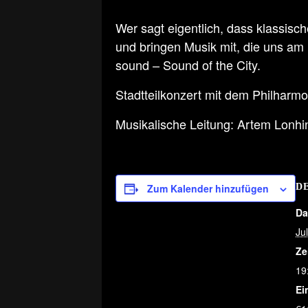
Wer sagt eigentlich, dass klassis
und bringen Musik mit, die uns am H
sound – Sound of the City.
Stadtteilkonzert mit dem Philharm
Musikalische Leitung: Artem Lonhi
Zum Kalender hinzufügen
D
Da
Jul
Ze
19
Ein