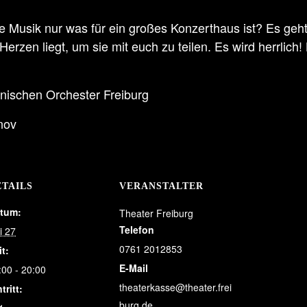
che Musik nur was für ein großes Konzerthaus ist? Es ge
erzen liegt, um sie mit euch zu teilen. Es wird herrlich!
onischen Orchester Freiburg
nov
ETAILS
VERANSTALTER
tum:
Theater Freiburg
Telefon
i 27
0761 2012853
it:
E-Mail
:00 - 20:00
theaterkasse@theater.frei
tritt:
burg.de