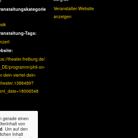
1
Veranstalter-Website
ranstaltungskategorie
anzeigen
sik
ranstaltung-Tags:
nzert
bsite:
ps://theater.freiburg.de/
_DE/programm/phil-on-
r-dein-viertel-dein-
chester.1388489?
ent_date=18006548
n gerade einen
lterinhalt von
d
. Um auf den
lichen Inhalt