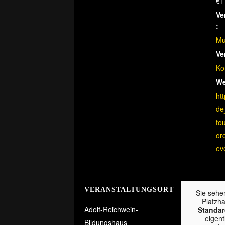
€1
Ve
:
Mu
Ve
Ko
We
htt
de
tou
or
ev
VERANSTALTUNGSORT
Sie sehe
Platzha
Adolf-Reichwein-
Standar
eigent
Bildungshaus