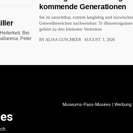
kommende Generationen
Sie ist unsichtbar, extrem langlebig und inzwische
ller
Umweltbereichen nachweisbar: Tr ifluoressigsäure
gehört zu den kleinsten Vertretern
Heiterkeit. Bei
allarena. Peter
BY ALISA GUSCHKER
AUGUST 3, 2026
Museums-Pass-Musées | Werbung
es
ch.