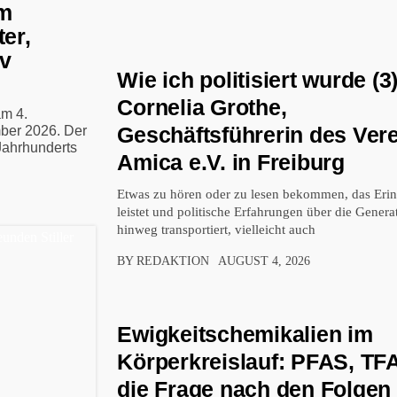
Im
er,
iv
Wie ich politisiert wurde (3)
Cornelia Grothe,
am 4.
Geschäftsführerin des Ver
ber 2026. Der
Jahrhunderts
Amica e.V. in Freiburg
Etwas zu hören oder zu lesen bekommen, das Erin
leistet und politische Erfahrungen über die Gener
hinweg transportiert, vielleicht auch
BY REDAKTION
AUGUST 4, 2026
Ewigkeitschemikalien im
Körperkreislauf: PFAS, TF
die Frage nach den Folgen 