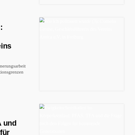
:
eins
nerungsarbeit
ationsgrenzen
A und
für