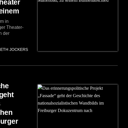
Theater
seinem
m in
ger Theater-
n der
BETH JOCKERS
che
geht
s
chen
burger