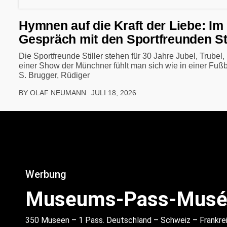
Hymnen auf die Kraft der Liebe: Im
Gespräch mit den Sportfreunden Sti
Die Sportfreunde Stiller stehen für 30 Jahre Jubel, Trubel, 
einer Show der Münchner fühlt man sich wie in einer Fußb
S. Brugger, Rüdiger
BY OLAF NEUMANN
JULI 18, 2026
Werbung
Museums-Pass-Musé
350 Museen – 1 Pass. Deutschland – Schweiz – Frankrei