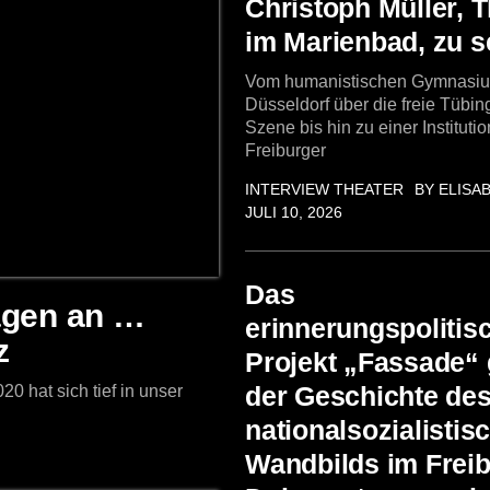
Christoph Müller, 
im Marienbad, zu 
Vom humanistischen Gymnasiu
Düsseldorf über die freie Tübin
Szene bis hin zu einer Institutio
Freiburger
INTERVIEW
THEATER
BY ELISA
JULI 10, 2026
Das
ragen an …
erinnerungspolitis
z
Projekt „Fassade“ 
der Geschichte de
0 hat sich tief in unser
nationalsozialistis
Wandbilds im Frei