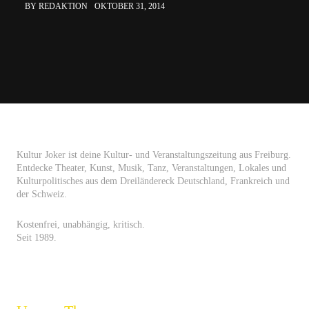
BY REDAKTION
OKTOBER 31, 2014
Kultur Joker ist deine Kultur- und Veranstaltungszeitung aus Freiburg.
Entdecke Theater, Kunst, Musik, Tanz, Veranstaltungen, Lokales und
Kulturpolitisches aus dem Dreiländereck Deutschland, Frankreich und
der Schweiz.
Kostenfrei, unabhängig, kritisch.
Seit 1989.