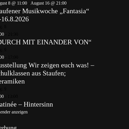
ust 8 @ 11:00
-
August 16 @ 21:00
aufener Musikwoche „Fantasia“
-16.8.2026
g.
8
00
-
21:30
DURCH MIT EINANDER VON“
g.
9
00
-
17:00
sstellung Wir zeigen euch was! –
hulklassen aus Staufen;
eramiken
g.
9
00
-
13:00
tinée – Hintersinn
ender anzeigen
erbung