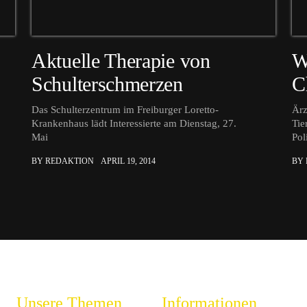
Aktuelle Therapie von
W
Schulterschmerzen
C
Das Schulterzentrum im Freiburger Loretto-
Ärz
Krankenhaus lädt Interessierte am Dienstag, 27.
Tie
Mai
Pol
BY REDAKTION
APRIL 19, 2014
BY
Unsere Themen
Informationen