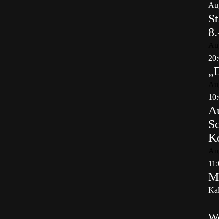
Aug
St
8.
Au
20:
„
Au
10:
Au
Sc
K
Au
11:
Ma
Kal
W