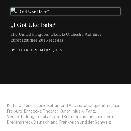
„I Got Uke Babe“
The United Kingdom Ukulele Orchestra Auf ihrer
Europatournee 2015 legt das
BY REDAKTION
MÄRZ 1, 2015
Kultur Joker ist deine Kultur- und Veranstaltungszeitung aus
Freiburg. Entdecke Theater, Kunst, Musik, Tanz,
Veranstaltungen, Lokales und Kulturpolitisches aus dem
Dreiländereck Deutschland, Frankreich und der Schweiz.