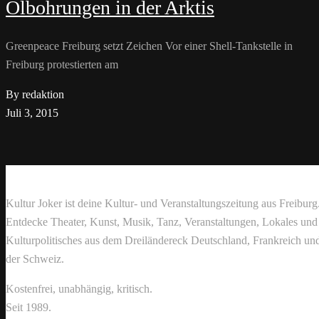
Ölbohrungen in der Arktis
Greenpeace Freiburg setzt Zeichen Vor einer Shell-Tankstelle in
Freiburg protestierten am
By redaktion
Juli 3, 2015
Kultur Joker ist deine Kultur- und Veranstaltungszeitung aus Freiburg
Entdecke Theater, Kunst, Musik, Tanz, Veranstaltungen, Lokales und
Kulturpolitisches aus dem Dreiländereck Deutschland, Frankreich un
der Schweiz.
Kostenfrei, unabhängig, kritisch.
Seit 1989.