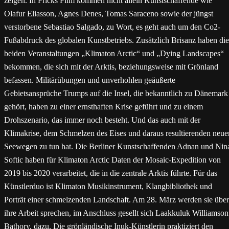
zeigen. In Fricks Film kommen nicht allein Kunstschaffende wie
Olafur Eliasson, Agnes Denes, Tomas Saraceno sowie der jüngst
verstorbene Sebastiao Salgado, zu Wort, es geht auch um den Co2-
Fußabdruck des globalen Kunstbetriebs. Zusätzlich Brisanz haben die
beiden Veranstaltungen „Klimaton Arctic“ und „Dying Landscapes“
bekommen, die sich mit der Arktis, beziehungsweise mit Grönland
befassen. Militärübungen und unverhohlen geäußerte
Gebietsansprüche Trumps auf die Insel, die bekanntlich zu Dänemark
gehört, haben zu einer ernsthaften Krise geführt und zu einem
Drohszenario, das immer noch besteht. Und das auch mit der
Klimakrise, dem Schmelzen des Eises und daraus resultierenden neue
Seewegen zu tun hat. Die Berliner Kunstschaffenden Adnan und Nin
Softic haben für Klimaton Arctic Daten der Mosaic-Expedition von
2019 bis 2020 verarbeitet, die in die zentrale Arktis führte. Für das
Künstlerduo ist Klimaton Musikinstrument, Klangbibliothek und
Porträt einer schmelzenden Landschaft. Am 28. März werden sie über
ihre Arbeit sprechen, im Anschluss gesellt sich Laakkuluk Williamson
Bathory, dazu. Die grönländische Inuk-Künstlerin praktiziert den