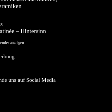
eramiken
g.
9
00
-
13:00
tinée – Hintersinn
ender anzeigen
erbung
nde uns auf Social Media