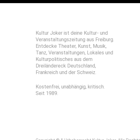
Kultur Joker ist deine Kultur- und
Veranstaltungszeitung aus Freiburg.
Entdecke Theater, Kunst, Musik,
Tanz, Veranstaltungen, Lokales und
Kulturpolitisches aus dem
Dreiländereck Deutschland,
Frankreich und der Schweiz.
Kostenfrei, unabhängig, kritisch.
Seit 1989.