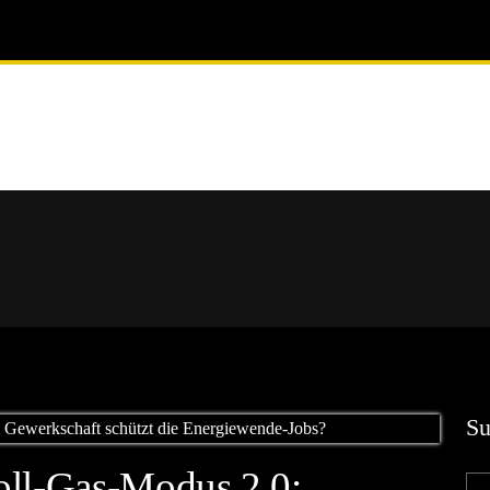
Su
oll-Gas-Modus 2.0: