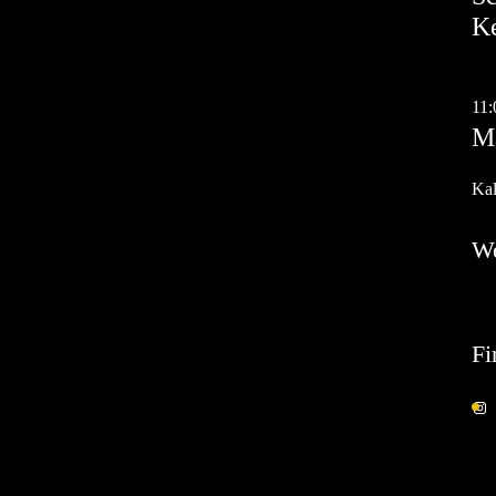
K
Au
11:
Ma
Kal
W
Fi