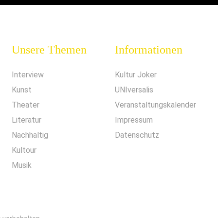
Unsere Themen
Informationen
Interview
Kultur Joker
Kunst
UNIversalis
Theater
Veranstaltungskalender
Literatur
Impressum
Nachhaltig
Datenschutz
Kultour
Musik