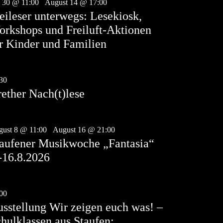
i 30 @ 11:00
-
August 14 @ 17:00
eileser unterwegs: Lesekiosk,
rkshops und Freiluft-Aktionen
r Kinder und Familien
g.
6
30
-
23:00
ether Nach(t)lese
g.
8
ust 8 @ 11:00
-
August 16 @ 21:00
aufener Musikwoche „Fantasia“
-16.8.2026
g.
9
00
-
17:00
sstellung Wir zeigen euch was! –
hulklassen aus Staufen;