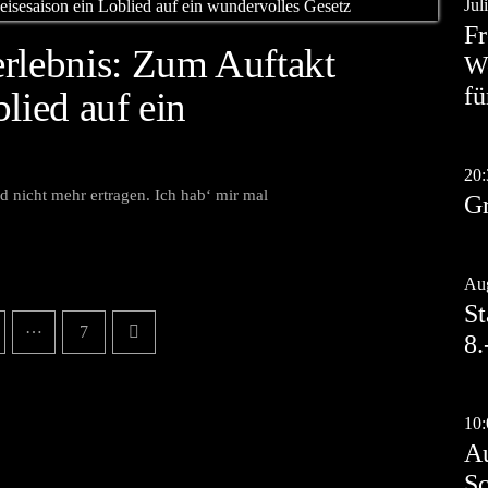
Jul
Fr
erlebnis: Zum Auftakt
Wo
fü
lied auf ein
Au
20:
d nicht mehr ertragen. Ich hab‘ mir mal
Gr
Au
Aug
St
…
7
8.
Au
10:
Au
Sc