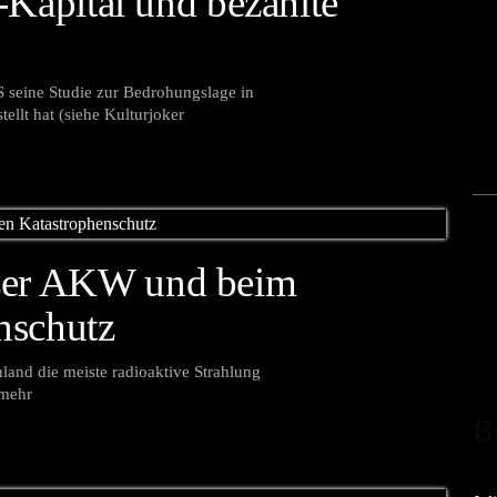
r-Kapital und bezahlte
 seine Studie zur Bedrohungslage in
ellt hat (siehe Kulturjoker
izer AKW und beim
nschutz
and die meiste radioaktive Strahlung
 mehr
B
Jul