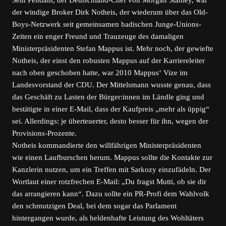
Sein Pendant, der Deutschland-Chef von Morgan Stanley, war
der windige Broker Dirk Notheis, der wiederum über das Old-
Boys-Netzwerk seit gemeinsamen badischen Junge-Unions-
Zeiten ein enger Freund und Trauzeuge des damaligen
Ministerpräsidenten Stefan Mappus ist. Mehr noch, der gewiefte
Notheis, der einst den robusten Mappus auf der Karriereleiter
nach oben geschoben hatte, war 2010 Mappus‘ Vize im
Landesvorstand der CDU. Der Mittelsmann wusste genau, dass
das Geschäft zu Lasten der Bürger:innen im Ländle ging und
bestätigte in einer E-Mail, dass der Kaufpreis „mehr als üppig“
sei. Allerdings: je überteuerter, desto besser für ihn, wegen der
Provisions-Prozente.
Notheis kommandierte den willfährigen Ministerpräsidenten
wie einen Laufburschen herum. Mappus sollte die Kontakte zur
Kanzlerin nutzen, um ein Treffen mit Sarkozy einzufädeln. Der
Wortlaut einer rotzfrechen E-Mail: „Du fragst Mutti, ob sie dir
das arrangieren kann“. Dazu sollte ein PR-Profi dem Wahlvolk
den schmutzigen Deal, bei dem sogar das Parlament
hintergangen wurde, als heldenhafte Leistung des Wohltäters