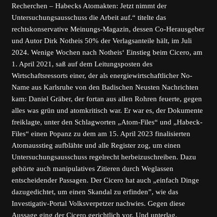
Recherchen – Habecks Atomakten: Jetzt nimmt der
Untersuchungsausschuss die Arbeit auf.“ titelte das
rechtskonservative Meinungs-Magazin, dessen Co-Herausgeber
und Autor Dirk Notheis 50% der Verlagsanteile hält, im Juli
2024. Wenige Wochen nach Notheis‘ Einstieg beim Cicero, am
1. April 2021, saß auf dem Leitungsposten des
Wirtschaftsressorts einer, der als energiewirtschaftlicher No-
Name aus Karlsruhe von den Badischen Neusten Nachrichten
kam: Daniel Gräber, der fortan aus allen Rohren feuerte, gegen
alles was grün und atomkritisch war. Er war es, der Dokumente
freiklagte, unter den Schlagworten „Atom-Files“ und „Habeck-
Files“ einen Popanz zu dem am 15. April 2023 finalisierten
Atomausstieg aufblähte und alle Register zog, um einen
Untersuchungsausschuss regelrecht herbeizuschreiben. Dazu
gehörte auch manipulatives Zitieren durch Weglassen
entscheidender Passagen. Der Cicero hat auch „einfach Dinge
dazugedichtet, um einen Skandal zu erfinden”, wie das
Investigativ-Portal Volksverpetzer nachwies. Gegen diese
Aussage ging der Cicero gerichtlich vor. Und unterlag.