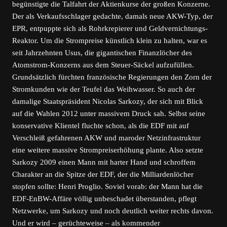
begünstigte die Talfahrt der Aktienkurse der großen Konzerne.
Der als Verkaufsschlager gedachte, damals neue AKW-Typ, der
EPR, entpuppte sich als Rohrkrepierer und Geldvernichtungs-
Reaktor. Um die Strompreise künstlich klein zu halten, war es
seit Jahrzehnten Usus, die gigantischen Finanzlöcher des
Atomstrom-Konzerns aus dem Steuer-Säckel aufzufüllen.
Grundsätzlich fürchten französische Regierungen den Zorn der
Stromkunden wie der Teufel das Weihwasser. So auch der
damalige Staatspräsident Nicolas Sarkozy, der sich mit Blick
auf die Wahlen 2012 unter massivem Druck sah. Selbst seine
konservative Klientel fluchte schon, als die EDF mit auf
Verschleiß gefahrenen AKW und maroder Netzinfrastruktur
eine weitere massive Strompreiserhöhung plante. Also setzte
Sarkozy 2009 einen Mann mit harter Hand und schroffem
Charakter an die Spitze der EDF, der die Milliardenlöcher
stopfen sollte: Henri Proglio. Soviel vorab: der Mann hat die
EDF-EnBW-Affäre völlig unbeschadet überstanden, pflegt
Netzwerke, um Sarkozy und noch deutlich weiter rechts davon.
Und er wird – gerüchteweise – als kommender