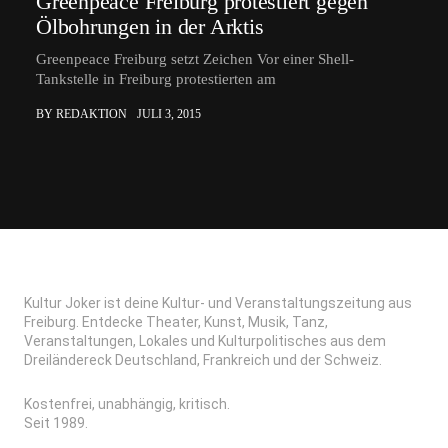
Greenpeace Freiburg protestiert gegen
Ölbohrungen in der Arktis
Greenpeace Freiburg setzt Zeichen Vor einer Shell-
Tankstelle in Freiburg protestierten am
BY REDAKTION
JULI 3, 2015
Kultur Joker ist deine Kultur- und Veranstaltungszeitung aus
Freiburg. Entdecke Theater, Kunst, Musik, Tanz,
Veranstaltungen, Lokales und Kulturpolitisches aus dem
Dreiländereck Deutschland, Frankreich und der Schweiz.
Kostenfrei, unabhängig, kritisch.
Seit 1989.