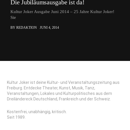
Die Jubiläumsausgabe ist da!
Kultur Joker Ausgabe Juni 2014 – 25 Jahre Kultur Joker!
Sie
BY REDAKTION
JUNI 4, 2014
Kultur Joker ist deine Kultur- und Veranstaltungszeitung aus
Freiburg. Entdecke Theater, Kunst, Musik, Tanz,
Veranstaltungen, Lokales und Kulturpolitisches aus dem
Dreiländereck Deutschland, Frankreich und der Schweiz.
Kostenfrei, unabhängig, kritisch.
Seit 1989.