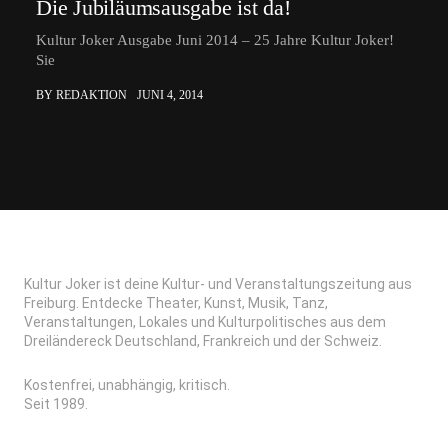
Die Jubiläumsausgabe ist da!
Kultur Joker Ausgabe Juni 2014 – 25 Jahre Kultur Joker!
Sie
BY REDAKTION
JUNI 4, 2014
Kultur Joker ist deine Kultur- und Veranstaltungszeitung aus
Freiburg. Entdecke Theater, Kunst, Musik, Tanz,
Veranstaltungen, Lokales und Kulturpolitisches aus dem
Dreiländereck Deutschland, Frankreich und der Schweiz.
Kostenfrei, unabhängig, kritisch.
Seit 1989.