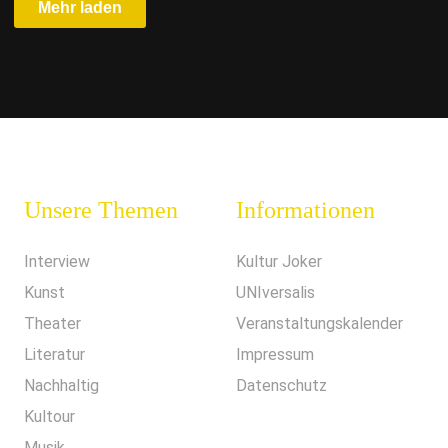
Mehr laden
Unsere Themen
Informationen
Interview
Kultur Joker
Kunst
UNIversalis
Theater
Veranstaltungskalender
Literatur
Impressum
Nachhaltig
Datenschutz
Kultour
Musik