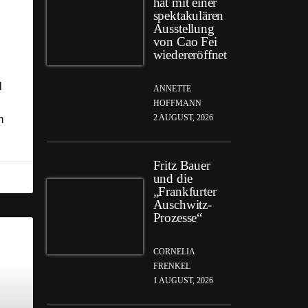
hat mit einer
spektakulären
Ausstellung
von Cao Fei
wiedereröffnet
l
ANNETTE
HOFFMANN
2 AUGUST, 2026
m
Fritz Bauer
und die
„Frankfurter
Auschwitz-
Prozesse“
CORNELIA
FRENKEL
1 AUGUST, 2026