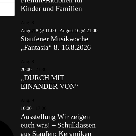
Freiluft-Aktionen für
Kinder und Familien
Aug.
8
August 8 @ 11:00
-
August 16 @ 21:00
Staufener Musikwoche
„Fantasia“ 8.-16.8.2026
Aug.
8
20:00
-
21:30
„DURCH MIT
EINANDER VON“
Aug.
9
10:00
-
17:00
Ausstellung Wir zeigen
euch was! – Schulklassen
aus Staufen; Keramiken