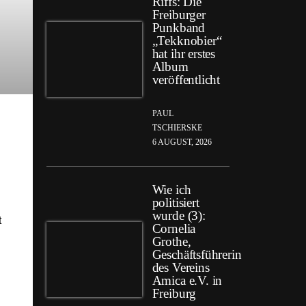
Riffs: Die
Freiburger
Punkband
„Tekknobier“
hat ihr erstes
Album
veröffentlicht
PAUL
TSCHIERSKE
6 AUGUST, 2026
Wie ich
politisiert
wurde (3):
t
Cornelia
Grothe,
Geschäftsführerin
des Vereins
Amica e.V. in
Freiburg