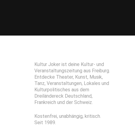
Kultur Joker ist deine Kultur- und
Veranstaltungszeitung aus Freiburg.
Entdecke Theater, Kunst, Musik,
Tanz, Veranstaltungen, Lokales und
Kulturpolitisches aus dem
Dreiländereck Deutschland,
Frankreich und der Schweiz.
Kostenfrei, unabhängig, kritisch.
Seit 1989.