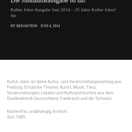
Die Jubiläumsausgabe ist da!
Kultur Joker Ausgabe Juni 2014 – 25 Jahre Kultur Joker!
Sie
BY REDAKTION
JUNI 4, 2014
Kultur Joker ist deine Kultur- und Veranstaltungszeitung aus
Freiburg. Entdecke Theater, Kunst, Musik, Tanz,
Veranstaltungen, Lokales und Kulturpolitisches aus dem
Dreiländereck Deutschland, Frankreich und der Schweiz.
Kostenfrei, unabhängig, kritisch.
Seit 1989.