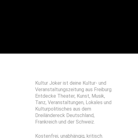
Kultur Joker ist deine Kultur- und
Veranstaltungszeitung aus Freiburg.
Entdecke Theater, Kunst, Musik,
Tanz, Veranstaltungen, Lokales und
Kulturpolitisches aus dem
Dreiländereck Deutschland,
Frankreich und der Schweiz.
Kostenfrei, unabhängig, kritisch.