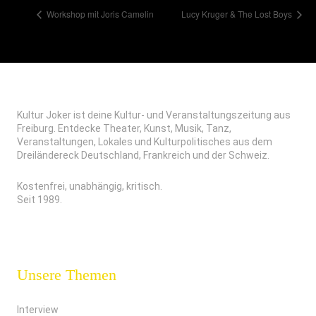
Workshop mit Joris Camelin
Lucy Kruger & The Lost Boys
Kultur Joker ist deine Kultur- und Veranstaltungszeitung aus
Freiburg. Entdecke Theater, Kunst, Musik, Tanz,
Veranstaltungen, Lokales und Kulturpolitisches aus dem
Dreiländereck Deutschland, Frankreich und der Schweiz.
Kostenfrei, unabhängig, kritisch.
Seit 1989.
Unsere Themen
Interview