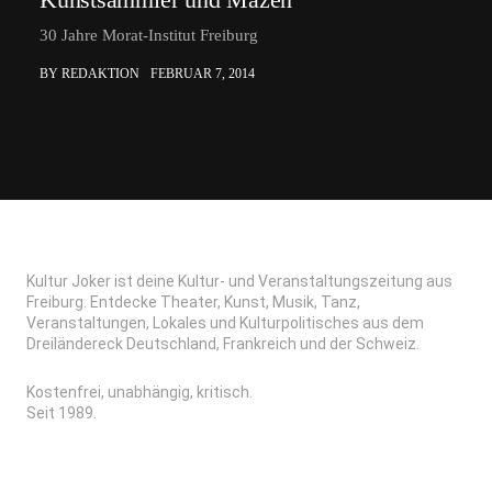
30 Jahre Morat-Institut Freiburg
BY REDAKTION
FEBRUAR 7, 2014
Kultur Joker ist deine Kultur- und Veranstaltungszeitung aus
Freiburg. Entdecke Theater, Kunst, Musik, Tanz,
Veranstaltungen, Lokales und Kulturpolitisches aus dem
Dreiländereck Deutschland, Frankreich und der Schweiz.
Kostenfrei, unabhängig, kritisch.
Seit 1989.