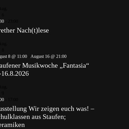
Aug.
6
30
-
23:00
ether Nach(t)lese
Aug.
8
ust 8 @ 11:00
-
August 16 @ 21:00
aufener Musikwoche „Fantasia“
-16.8.2026
Aug.
9
00
-
17:00
sstellung Wir zeigen euch was! –
hulklassen aus Staufen;
eramiken