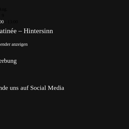
Aug.
9
00
-
13:00
tinée – Hintersinn
ender anzeigen
erbung
nde uns auf Social Media