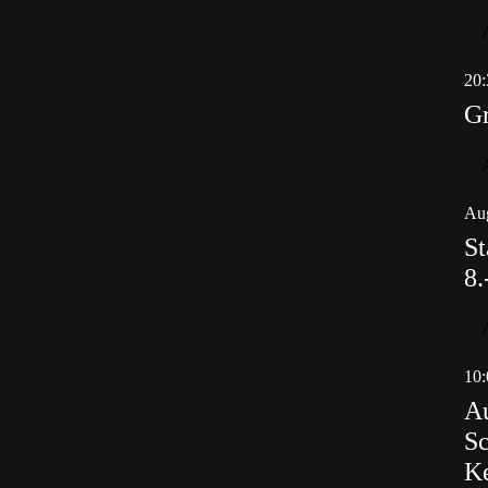
20:
Gr
Aug
St
8.
10:
Au
Sc
K