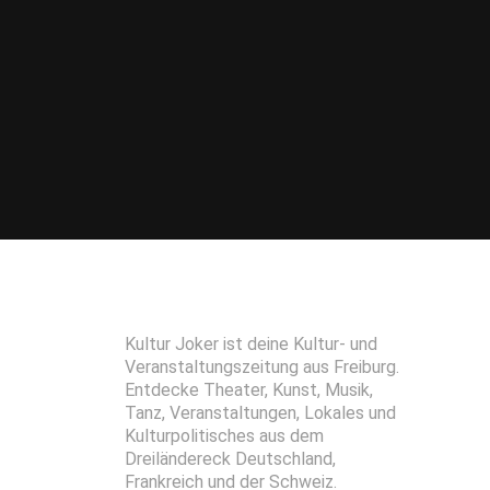
Kultur Joker ist deine Kultur- und
Veranstaltungszeitung aus Freiburg.
Entdecke Theater, Kunst, Musik,
Tanz, Veranstaltungen, Lokales und
Kulturpolitisches aus dem
Dreiländereck Deutschland,
Frankreich und der Schweiz.