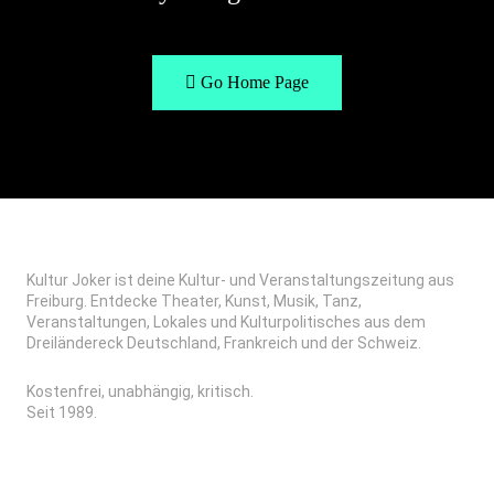
Go Home Page
Kultur Joker ist deine Kultur- und Veranstaltungszeitung aus
Freiburg. Entdecke Theater, Kunst, Musik, Tanz,
Veranstaltungen, Lokales und Kulturpolitisches aus dem
Dreiländereck Deutschland, Frankreich und der Schweiz.
Kostenfrei, unabhängig, kritisch.
Seit 1989.