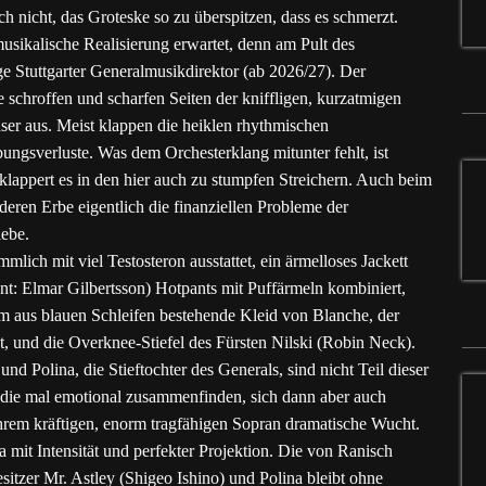
ch nicht, das Groteske so zu überspitzen, dass es schmerzt.
usikalische Realisierung erwartet, denn am Pult des
ige Stuttgarter Generalmusikdirektor (ab 2026/27). Der
e schroffen und scharfen Seiten der kniffligen, kurzatmigen
äser aus. Meist klappen die heiklen rhythmischen
gsverluste. Was dem Orchesterklang mitunter fehlt, ist
klappert es in den hier auch zu stumpfen Streichern. Auch beim
deren Erbe eigentlich die finanziellen Probleme der
iebe.
lich mit viel Testosteron ausstattet, ein ärmelloses Jackett
nt: Elmar Gilbertsson) Hotpants mit Puffärmeln kombiniert,
lem aus blauen Schleifen bestehende Kleid von Blanche, der
, und die Overknee-Stiefel des Fürsten Nilski (Robin Neck).
nd Polina, die Stieftochter des Generals, sind nicht Teil dieser
, die mal emotional zusammenfinden, sich dann aber auch
 ihrem kräftigen, enorm tragfähigen Sopran dramatische Wucht.
 mit Intensität und perfekter Projektion. Die von Ranisch
tzer Mr. Astley (Shigeo Ishino) und Polina bleibt ohne