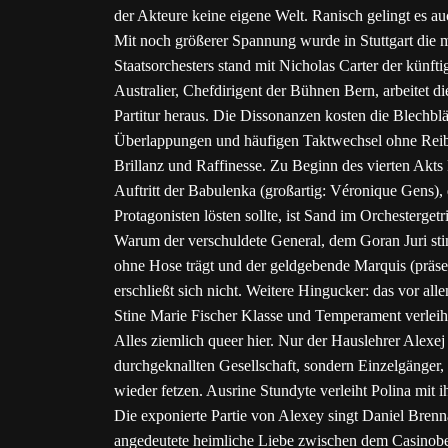
der Akteure keine eigene Welt. Ranisch gelingt es au
Mit noch größerer Spannung wurde in Stuttgart die m
Staatsorchesters stand mit Nicholas Carter der künft
Australier, Chefdirigent der Bühnen Bern, arbeitet di
Partitur heraus. Die Dissonanzen kosten die Blechbl
Überlappungen und häufigen Taktwechsel ohne Reibun
Brillanz und Raffinesse. Zu Beginn des vierten Akts 
Auftritt der Babulenka (großartig: Véronique Gens), 
Protagonisten lösten sollte, ist Sand im Orchestergetr
Warum der verschuldete General, dem Goran Juri stimm
ohne Hose trägt und der geldgebende Marquis (präse
erschließt sich nicht. Weitere Hingucker: das vor al
Stine Marie Fischer Klasse und Temperament verleiht
Alles ziemlich queer hier. Nur der Hauslehrer Alexej u
durchgeknallten Gesellschaft, sondern Einzelgänger
wieder fetzen. Ausrine Stundyte verleiht Polina mit
Die exponierte Partie von Alexey singt Daniel Brenna
angedeutete heimliche Liebe zwischen dem Casinobesi