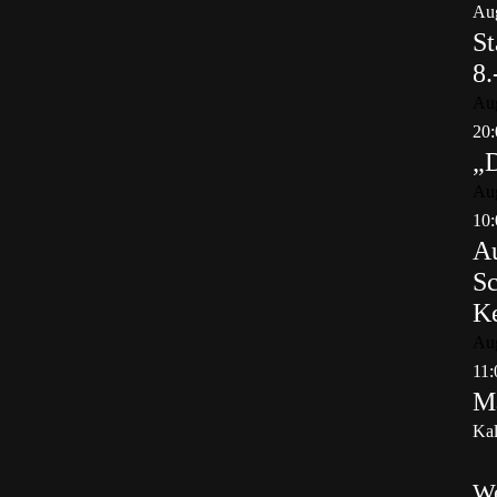
Aug
St
8.
Au
20:
„
Au
10:
Au
Sc
K
Au
11:
Ma
Kal
W