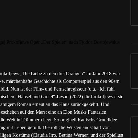
 Prokofjews „Die Liebe zu den drei Orangen“ im Jahr 2018 war
eske, märchenhafte Geschichte als Computerspiel aus den 90ern
ld. Nun ist der Film- und Fernsehregisseur (u.a. „Ich fühl
pischen „Hänsel und Gretel“-Lesart (2022) für Prokofjews erste
hnamigem Roman erneut an das Haus zurückgekehrt. Und
 Geschehen auf den Mars: eine an Elon Musks Fantasien
 die Welt in Trümmern liegt. So originell Ranischs Grundidee
enig mit Leben gefüllt. Die rötliche Wüstenlandschaft von
lligen Kostüme (Claudia Irro, Bettina Werner) und der Spiellust