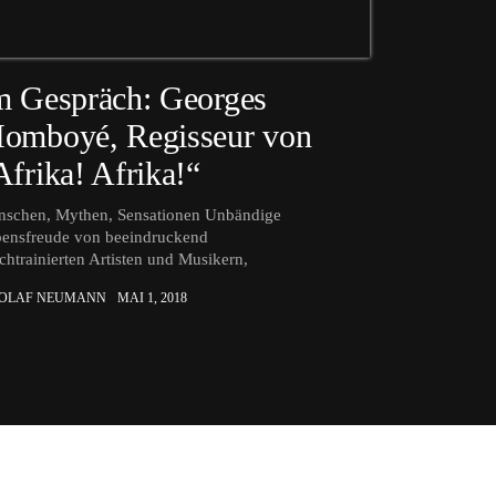
m Gespräch: Georges
omboyé, Regisseur von
Afrika! Afrika!“
schen, Mythen, Sensationen Unbändige
ensfreude von beeindruckend
chtrainierten Artisten und Musikern,
 OLAF NEUMANN
MAI 1, 2018