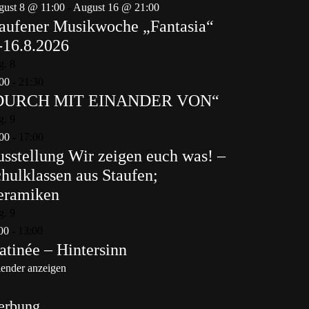
ust 8 @ 11:00
-
August 16 @ 21:00
aufener Musikwoche „Fantasia“
-16.8.2026
g.
8
00
-
21:30
DURCH MIT EINANDER VON“
g.
9
00
-
17:00
sstellung Wir zeigen euch was! –
hulklassen aus Staufen;
eramiken
g.
9
00
-
13:00
tinée – Hintersinn
ender anzeigen
erbung