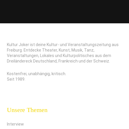
Kultur Joker ist deine Kultur- und Veranstaltungszeitung aus
Freiburg. Entdecke Theater, Kunst, Musik, Tanz,
Veranstaltungen, Lokales und Kulturpolitisches aus dem
Dreiländereck Deutschland, Frankreich und der Schweiz.
Kostenfrei, unabhängig, kritisch.
Seit 1989.
Unsere Themen
Interview