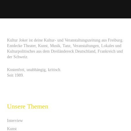
Kultur Joker ist deine Kultur- und Veranstaltungszeitung aus Freiburg.
Entdecke Theater, Kunst, Musik, Tanz, Veranstaltungen, Lokales und
Kulturpolitisches aus dem Dreiländereck Deutschland, Frankreich und
der Schweiz.
Kostenfrei, unabhängig, kritisch.
Seit 1989.
Unsere Themen
Interview
Kunst