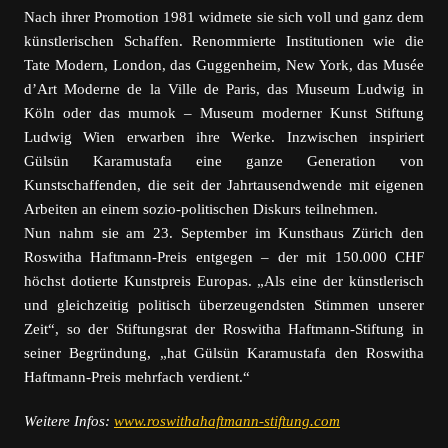
Nach ihrer Promotion 1981 widmete sie sich voll und ganz dem
künstlerischen Schaffen.
Renommierte Institutionen wie die
Tate Modern, London, das Guggenheim, New York, das
Musée
d’Art Moderne de la Ville de Paris, das Museum Ludwig in
Köln oder das mumok – Museum
moderner Kunst Stiftung
Ludwig Wien erwarben ihre Werke.
In
zwischen inspiriert
Gülsün Karamustafa eine ganze Generation von
Kunstschaffenden, die seit
der Jahrtausendwende mit eigenen
Arbeiten an einem sozio-politischen Diskurs teilnehmen.
Nun nahm sie am 23. September im Kunsthaus Zürich
den
Roswitha Haftmann-Preis entgegen – der mit 150.000 CHF
höchst dotierte Kunstpreis Europas. „
Als eine der künstlerisch
und gleichzeitig politisch
überzeugendsten Stimmen unserer
Zeit“, so der Stiftungsrat der Roswitha Haftmann-Stiftung
in
seiner Begründung, „hat Gülsün Karamustafa den Roswitha
Haftmann-Preis mehrfach
verdient.“
Weitere Infos:
www.roswithahaftmann-stiftung.com