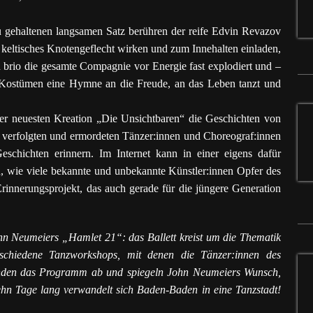
 gehaltenen langsamen Satz berühren der reife Edvin Revazov
eltisches Knotengeflecht wirken und zum Innehalten einladen,
 brio die gesamte Compagnie vor Energie fast explodiert und –
n Kostümen eine Hymne an die Freude, an das Leben tanzt und
ner neuesten Kreation „Die Unsichtbaren“ die Geschichten von
d verfolgten und ermordeten Tänzer:innen und Choreograf:innen
schichten erinnern. Im Internet kann in einer eigens dafür
, wie viele bekannte und unbekannte Künstler:innen Opfer des
rinnerungsprojekt, das auch gerade für die jüngere Generation
ohn Neumeiers „Hamlet 21“: das Ballett kreist um die Thematik
rschiedene Tanzworkshops, mit denen die Tänzer:innen des
runden das Programm ab und spiegeln John Neumeiers Wunsch,
Zehn Tage lang verwandelt sich Baden-Baden in eine Tanzstadt!