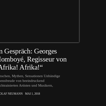
m Gespräch: Georges
omboyé, Regisseur von
Afrika! Afrika!“
schen, Mythen, Sensationen Unbändige
ensfreude von beeindruckend
chtrainierten Artisten und Musikern,
 OLAF NEUMANN
MAI 1, 2018