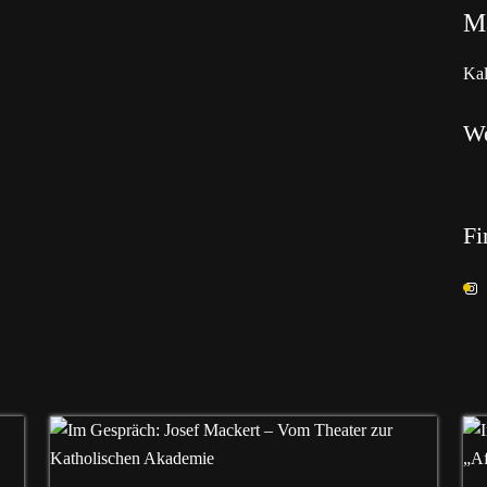
Ma
Kal
W
Fi