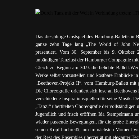
Das diesjährige Gastspiel des Hamburg-Balletts in B
ganze zehn Tage lang „The World of John Neum
präsentiert. Vom 30. September bis 9. Oktober 
unbändigen Tanzlust der Hamburger Compagnie mitr
Gleich zu Beginn am 30.9. die beliebte Ballett-Werk
Werke selbst vorzustellen und kostbare Einblicke i
„Beethoven-Projekt II“, vom Hamburg-Ballett mit 
Die Choreografie orientiert sich lose an Beethovens
verschiedene Inspirationsquellen für seine Musik. 
„Tanz!“ übertitelten Choreografie der vollständigen u
Jugendlich und frisch eröffnen Ida Stempelmann un
wieder passende Bewegungen, für die große Energie
seinen Kopf hochreißt, um im nächsten Moment wei
der Rest des Ensembles überzeugt mit eleganter Te