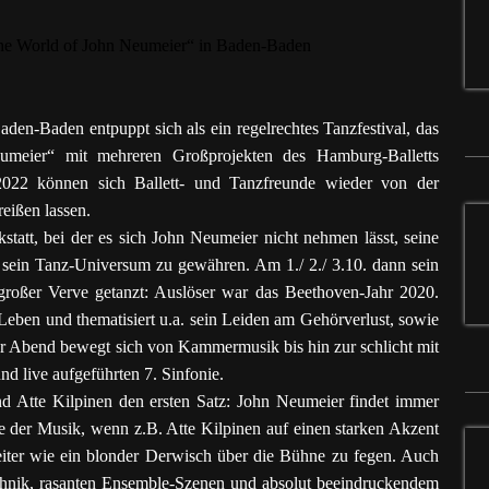
aden-Baden entpuppt sich als ein regelrechtes Tanzfestival, das
eier“ mit mehreren Großprojekten des Hamburg-Balletts
2022 können sich Ballett- und Tanzfreunde wieder von der
eißen lassen.
statt, bei der es sich John Neumeier nicht nehmen lässt, seine
n sein Tanz-Universum zu gewähren. Am 1./ 2./ 3.10. dann sein
großer Verve getanzt: Auslöser war das Beethoven-Jahr 2020.
 Leben und thematisiert u.a. sein Leiden am Gehörverlust, sowie
Der Abend bewegt sich von Kammermusik bis hin zur schlicht mit
nd live aufgeführten 7. Sinfonie.
d Atte Kilpinen den ersten Satz: John Neumeier findet immer
 der Musik, wenn z.B. Atte Kilpinen auf einen starken Akzent
ter wie ein blonder Derwisch über die Bühne zu fegen. Auch
chnik, rasanten Ensemble-Szenen und absolut beeindruckendem