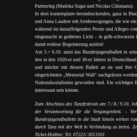
Partnering (Madoka Sugai und Nicolas Gläsmann).
In dem kontemplativ-beeindruckenden, ganz in Blau
und Anna Laudere mit Armbewegungen, die wie ein k
während im darauffolgenden Presto und Allegro con
eingetaucht in goldenes Licht – in gelb-schwarze
damit restlose Begeisterung auslöst!
Am 5.+ 6.10. tanzt das Bundesjugendballett in sei
den in den 1920-er und 30-er Jahren in Deutschlan
und möchte mit diesem Ballett an sie und ihre Ge
eingerichteten „Memorial Wall“ nachgelesen werden
Nationalsozialismus geworden sind. Ein wichtiges E
interessant sein könnte.
Zum Abschluss des Tanzfestivals am 7./ 8./ 9.10. J
der Verantwortung für die Vergangenheit. – Ve
Bundesjugendballetts in die Stadt hinein wirken 
durch Tanz mit der Welt in Verbindung zu treten. 
Ticket-Hotline: Tel. 07221/ 3013101