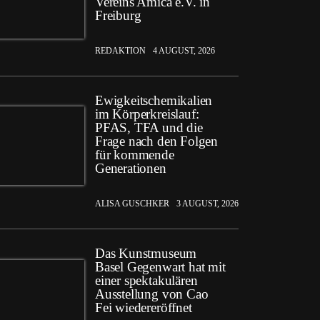
Vereins Amica e.V. in
Freiburg
REDAKTION
4 AUGUST, 2026
Ewigkeitschemikalien
im Körperkreislauf:
PFAS, TFA und die
Frage nach den Folgen
für kommende
Generationen
ALISA GUSCHKER
3 AUGUST, 2026
Das Kunstmuseum
Basel Gegenwart hat mit
einer spektakulären
Ausstellung von Cao
Fei wiedereröffnet