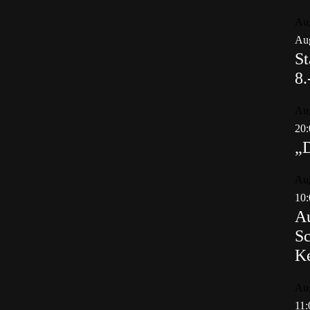
Au
Aug
St
8.
Au
20:
„
Au
10:
Au
Sc
K
Au
11: