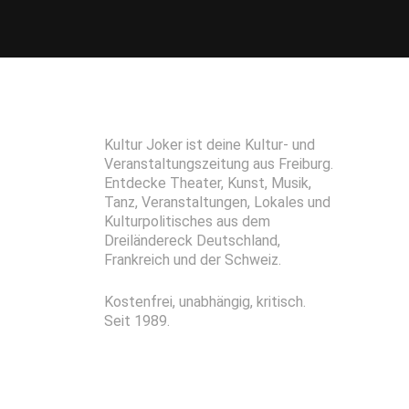
Kultur Joker ist deine Kultur- und
Veranstaltungszeitung aus Freiburg.
Entdecke Theater, Kunst, Musik,
Tanz, Veranstaltungen, Lokales und
Kulturpolitisches aus dem
Dreiländereck Deutschland,
Frankreich und der Schweiz.
Kostenfrei, unabhängig, kritisch.
Seit 1989.