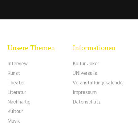
Unsere Themen
Informationen
Interview
Kultur Joker
Kunst
UNIversalis
Theater
Veranstaltungskalender
Literatur
Impressum
Nachhaltig
Datenschutz
Kultour
Musik