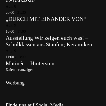
8.-16.8.2026
Aug.
8
20:00
-
21:30
„DURCH MIT EINANDER VON“
Aug.
9
10:00
-
17:00
Ausstellung Wir zeigen euch was! –
Schulklassen aus Staufen; Keramiken
Aug.
9
11:00
-
13:00
Matinée – Hintersinn
Kalender anzeigen
Werbung
Finde uns auf Social Media