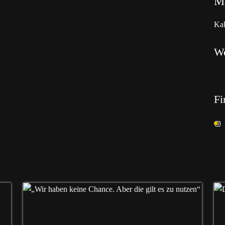
Ma
Kal
W
Fi