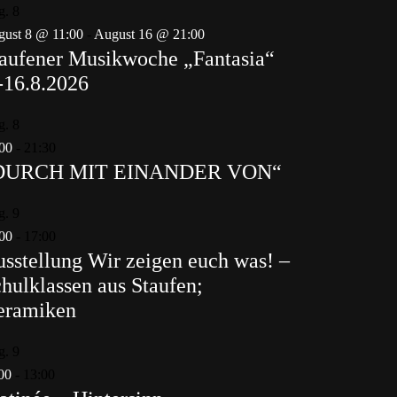
g.
8
ust 8 @ 11:00
-
August 16 @ 21:00
aufener Musikwoche „Fantasia“
-16.8.2026
g.
8
00
-
21:30
DURCH MIT EINANDER VON“
g.
9
00
-
17:00
sstellung Wir zeigen euch was! –
hulklassen aus Staufen;
eramiken
g.
9
00
-
13:00