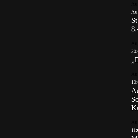
Au
Aug
St
8.
Au
20:
„
Au
10:
Au
Sc
K
Au
11: