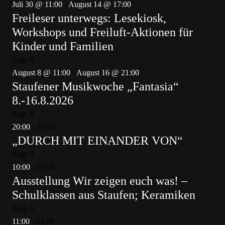
Juli 30 @ 11:00
-
August 14 @ 17:00
Freileser unterwegs: Lesekiosk,
Workshops und Freiluft-Aktionen für
Kinder und Familien
Aug.
8
August 8 @ 11:00
-
August 16 @ 21:00
Staufener Musikwoche „Fantasia“
8.-16.8.2026
Aug.
8
20:00
-
21:30
„DURCH MIT EINANDER VON“
Aug.
9
10:00
-
17:00
Ausstellung Wir zeigen euch was! –
Schulklassen aus Staufen; Keramiken
Aug.
9
11:00
-
13:00