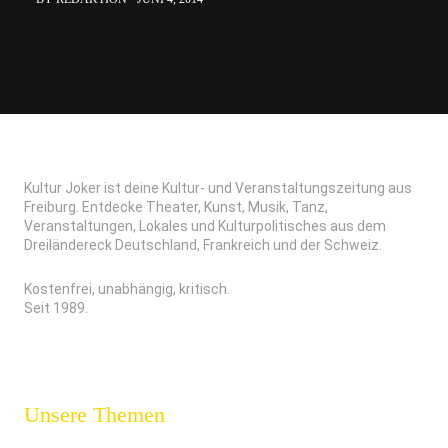
Kultur Joker ist deine Kultur- und Veranstaltungszeitung aus
Freiburg. Entdecke Theater, Kunst, Musik, Tanz,
Veranstaltungen, Lokales und Kulturpolitisches aus dem
Dreiländereck Deutschland, Frankreich und der Schweiz.
Kostenfrei, unabhängig, kritisch.
Seit 1989.
Unsere Themen