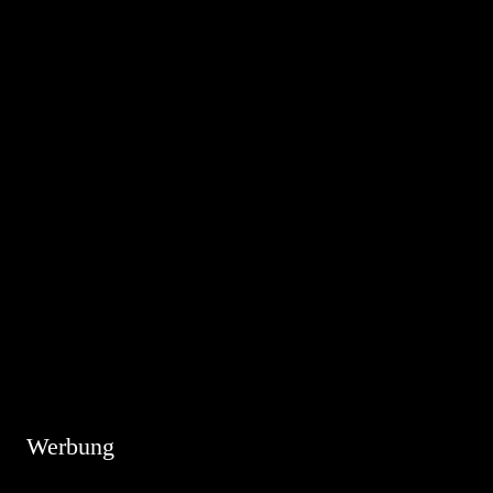
Hinweis
Es sind keine anstehenden Veranstaltungen vorhanden.
Werbung