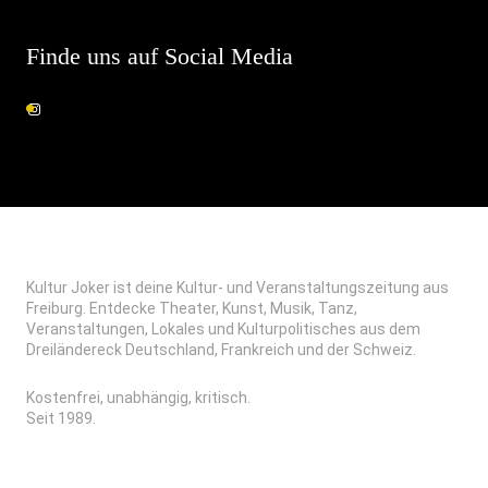
Finde uns auf Social Media
Kultur Joker ist deine Kultur- und Veranstaltungszeitung aus
Freiburg. Entdecke Theater, Kunst, Musik, Tanz,
Veranstaltungen, Lokales und Kulturpolitisches aus dem
Dreiländereck Deutschland, Frankreich und der Schweiz.
Kostenfrei, unabhängig, kritisch.
Seit 1989.