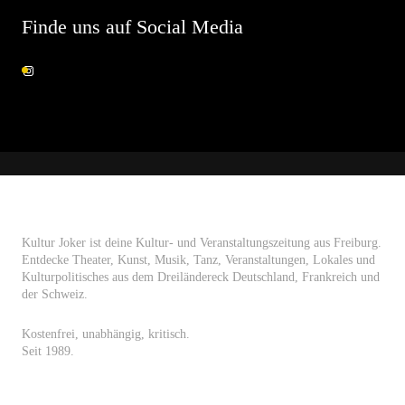
Finde uns auf Social Media
Kultur Joker ist deine Kultur- und Veranstaltungszeitung aus Freiburg.
Entdecke Theater, Kunst, Musik, Tanz, Veranstaltungen, Lokales und
Kulturpolitisches aus dem Dreiländereck Deutschland, Frankreich und
der Schweiz.
Kostenfrei, unabhängig, kritisch.
Seit 1989.