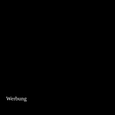
Hinweis
Es sind keine anstehenden Veranstaltungen vorhanden.
Werbung