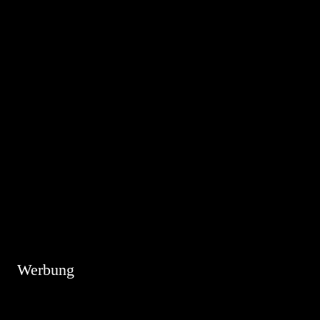
Hinweis
Es sind keine anstehenden Veranstaltungen vorhanden.
Werbung