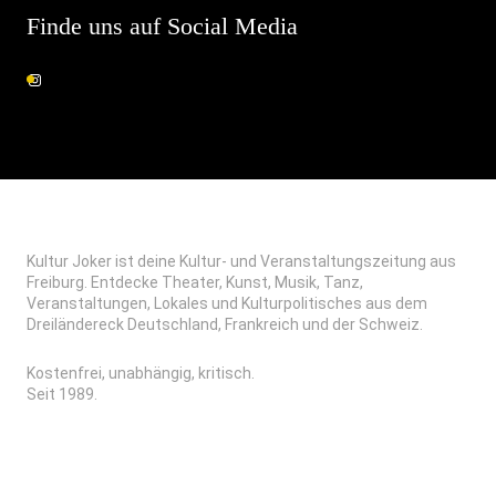
Finde uns auf Social Media
Kultur Joker ist deine Kultur- und Veranstaltungszeitung aus
Freiburg. Entdecke Theater, Kunst, Musik, Tanz,
Veranstaltungen, Lokales und Kulturpolitisches aus dem
Dreiländereck Deutschland, Frankreich und der Schweiz.
Kostenfrei, unabhängig, kritisch.
Seit 1989.