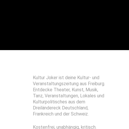
Kultur Joker ist deine Kultur- und
Veranstaltungszeitung aus Freiburg.
Entdecke Theater, Kunst, Musik,
Tanz, Veranstaltungen, Lokales und
Kulturpolitisches aus dem
Dreiländereck Deutschland,
Frankreich und der Schweiz.
Kostenfrei, unabhängig, kritisch.