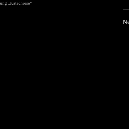
llung „Katachrese“
Ne