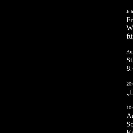
Jul
Jul
Fr
Wo
fü
Au
Aug
St
8.
Au
20:
„
Au
10:
Au
Sc
K