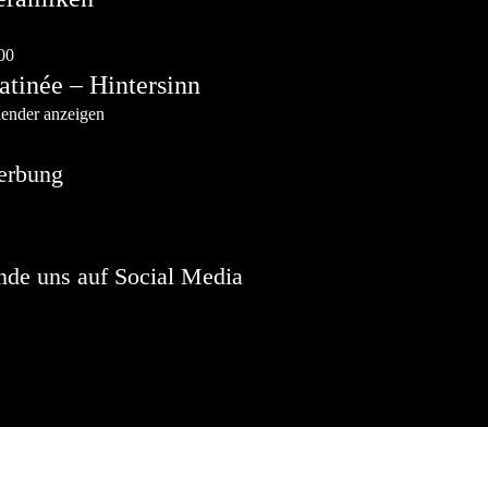
g.
9
00
-
13:00
tinée – Hintersinn
ender anzeigen
erbung
nde uns auf Social Media