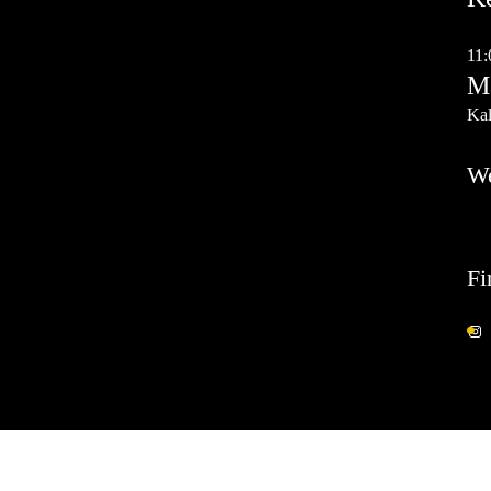
Au
11:
Ma
Kal
W
Fi