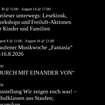
i
30
i 30 @ 11:00
-
August 14 @ 17:00
eileser unterwegs: Lesekiosk,
rkshops und Freiluft-Aktionen
r Kinder und Familien
g.
8
ust 8 @ 11:00
-
August 16 @ 21:00
aufener Musikwoche „Fantasia“
-16.8.2026
g.
8
00
-
21:30
DURCH MIT EINANDER VON“
g.
9
00
-
17:00
sstellung Wir zeigen euch was! –
hulklassen aus Staufen;
eramiken