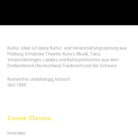
Kultur Joker ist deine Kultur- und Veranstaltungszeitung aus
Freiburg. Entdecke Theater, Kunst, Musik, Tanz,
Veranstaltungen, Lokales und Kulturpolitisches aus dem
Dreiländereck Deutschland, Frankreich und der Schweiz.
Kostenfrei, unabhängig, kritisch.
Seit 1989.
Unsere Themen
Interview