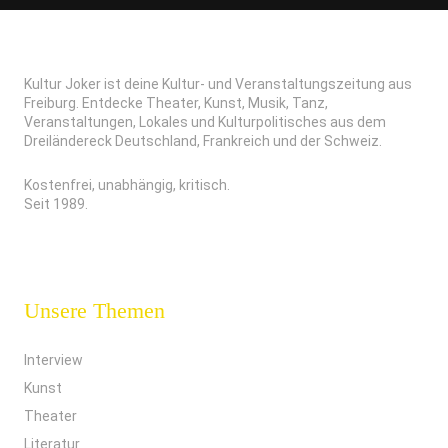
Kultur Joker ist deine Kultur- und Veranstaltungszeitung aus
Freiburg. Entdecke Theater, Kunst, Musik, Tanz,
Veranstaltungen, Lokales und Kulturpolitisches aus dem
Dreiländereck Deutschland, Frankreich und der Schweiz.
Kostenfrei, unabhängig, kritisch.
Seit 1989.
Unsere Themen
Interview
Kunst
Theater
Literatur