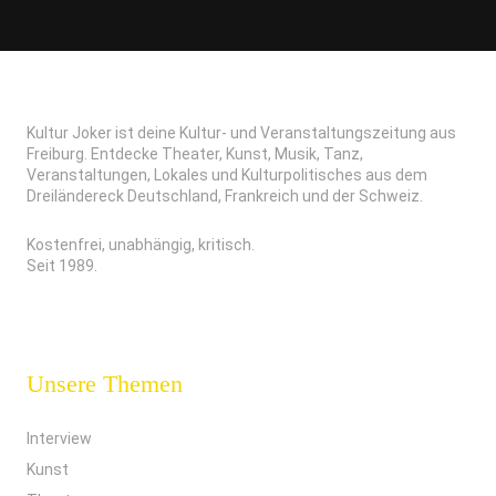
Kultur Joker ist deine Kultur- und Veranstaltungszeitung aus
Freiburg. Entdecke Theater, Kunst, Musik, Tanz,
Veranstaltungen, Lokales und Kulturpolitisches aus dem
Dreiländereck Deutschland, Frankreich und der Schweiz.
Kostenfrei, unabhängig, kritisch.
Seit 1989.
Unsere Themen
Interview
Kunst