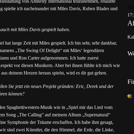
eranstaltung von Amnesty International teilzunehmen, erlaubte
Au
ag spielte ich nacheinander mit Miles Davis, Ruben Blades und
17:
Af
 auch mit Miles Davis gespielt haben.
Kal
 hat lange Zeit mit Miles gespielt. Ich bin sehr, sehr dankbar,
m namens „The Swing Of Delight“ mit Miles‘ legendären
W
iams und Ron Carter aufgenommen. Ich hatte zuerst
spekt vor diesen Musikern. Aber bei ihnen fühlte ich mich wie
aus deinem Herzen heraus spielst, wird es dir gut gehen.
Fi
en Sie jetzt ein neues Projekt gründen: Eric, Derek und der
ören können?
llen Spaghettiwestern-Musik wie in „Spiel mir das Lied vom
 dem Song „The Calling“ auf meinem Album „Supernatural“
 eine Symphonie der Träume erschaffen. Ich habe ihm gesagt,
wir sind zwei Künstler, die den Himmel, die Erde, die Linke,