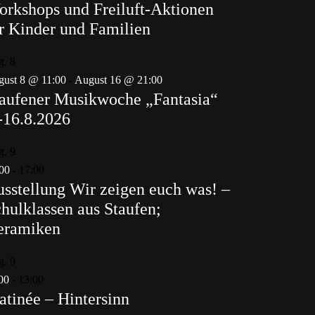
rkshops und Freiluft-Aktionen
r Kinder und Familien
g.
8
ust 8 @ 11:00
-
August 16 @ 21:00
aufener Musikwoche „Fantasia“
-16.8.2026
g.
9
00
-
17:00
sstellung Wir zeigen euch was! –
hulklassen aus Staufen;
eramiken
g.
9
00
-
13:00
tinée – Hintersinn