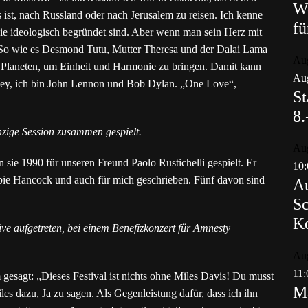
Wo
 ist, nach Russland oder nach Jerusalem zu reisen. Ich kenne
fü
 sie ideologisch begründet sind. Aber wenn man sein Herz mit
n. So wie es Desmond Tutu, Mutter Theresa und der Dalai Lama
Au
laneten, um Einheit und Harmonie zu bringen. Damit kann
Aug
arley, ich bin John Lennon und Bob Dylan. „One Love“,
St
8.
nzige Session zusammen gespielt.
Au
 sie 1990 für unseren Freund Paolo Rustichelli gespielt. Er
10:
rbie Hancock und auch für mich geschrieben. Fünf davon sind
Au
Sc
K
ive aufgetreten, bei einem Benefizkonzert für Amnesty
Au
11:
esagt: „Dieses Festival ist nichts ohne Miles Davis! Du musst
Ma
es dazu, Ja zu sagen. Als Gegenleistung dafür, dass ich ihn