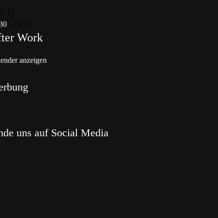
g.
12
30
-
18:15
ter Work
ender anzeigen
erbung
nde uns auf Social Media