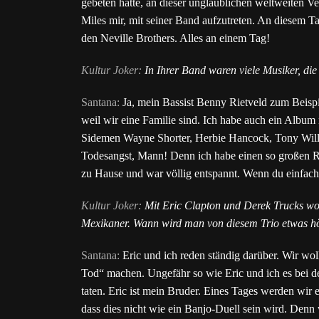
gebeten hatte, an dieser unglaublichen weltweiten V
Miles mir, mit seiner Band aufzutreten. An diesem T
den Neville Brothers. Alles an einem Tag!
Kultur Joker:
In Ihrer Band waren viele Musiker, die
Santana:
Ja, mein Bassist Benny Rietveld zum Beispiel
weil wir eine Familie sind. Ich habe auch ein Albu
Sidemen Wayne Shorter, Herbie Hancock, Tony Will
Todesangst, Mann! Denn ich habe einen so großen Re
zu Hause und war völlig entspannt. Wenn du einfach 
Kultur Joker:
Mit Eric Clapton und Derek Trucks woll
Mexikaner. Wann wird man von diesem Trio etwas h
Santana:
Eric und ich reden ständig darüber. Wir wo
Tod“ machen. Ungefähr so wie Eric und ich es bei
taten. Eric ist mein Bruder. Eines Tages werden wir
dass dies nicht wie ein Banjo-Duell sein wird. Denn 