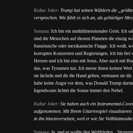
Kultur Joker:
Trump hat seinen Wählern die „größte
versprochen. Wie fühlt es sich an, als gebürtiger Me
Santana:
Ich bin ein multidimensionaler Geist. Ich s
sind die Menschen auf diesem Planeten die einzig wa
französische oder mexikanische Flagge. Ich weiß, wofü
korrupten Konzernen und Regierungen. Ich bin frei 
Herzen und ich bin eins mit Jesus. Aber auch mit B
das, was Tyrannen tun. Ich messe ihnen keinen Wert 
sie lächeln und dir die Hand geben, vertrauen sie di
habe keine Angst vor dem, was Donald Trump darstel
Irgendwann lichtet die Sonne immer den Nebel.
Kultur Joker:
Sie haben auch ein Instrumental-Cove
aufgenommen. Mit Ihrem Gitarrenspiel visualisieren 
in ihn hineinversetzen, weil er wie Sie Vollblutmusik
Santana:
Ja, und er wollte den Weltfrieden. „Stranger 