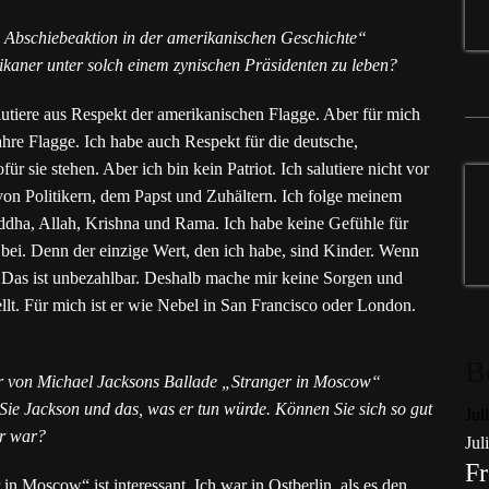
 Abschiebeaktion in der amerikanischen Geschichte“
xikaner unter solch einem zynischen Präsidenten zu leben?
alutiere aus Respekt der amerikanischen Flagge. Aber für mich
hre Flagge. Ich habe auch Respekt für die deutsche,
r sie stehen. Aber ich bin kein Patriot. Ich salutiere nicht vor
von Politikern, dem Papst und Zuhältern. Ich folge meinem
uddha, Allah, Krishna und Rama. Ich habe keine Gefühle für
bei. Denn der einzige Wert, den ich habe, sind Kinder. Wenn
r. Das ist unbezahlbar. Deshalb mache mir keine Sorgen und
lt. Für mich ist er wie Nebel in San Francisco oder London.
B
r von Michael Jacksons Ballade „Stranger in Moscow“
Sie Jackson und das, was er tun würde. Können Sie sich so gut
Jul
er war?
Jul
Fr
in Moscow“ ist interessant. Ich war in Ostberlin, als es den