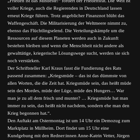
„Frieden ist das Mindeste!“ fordert der Friedensrat. Die Welt ist
voller Kriege, auch die Regierenden in Deutschland lassen
erneut Kriege führen. Trotz angeblicher Finanznot blüht das
Waffengeschäft. Die Militarisierung der Weltmeere nimmt zu,
ebenso das Flüchtlingselend. Die Verteilungskämpfe um die
Ressourcen auf diesem Planeten werden auch in Zukunft
bestehen bleiben und wenn die Menschheit nicht andere als
gewalttätige, kriegerische Lösungswege sucht, werden sie sich
noch verstärken.
Der Schriftsteller Karl Kraus fasst die Fundierung des Rats
passend zusammen: „Kriegsmüde – das ist das dümmste von
allen Worten, die die Zeit hat. Kriegsmüde sein, das heißt müde
sein des Mordes, müde der Lüge, müde des Hungers… War
man je zu all dem frisch und munter? … Kriegsmüde hat man
immer zu sein, das heißt nicht nachdem, sondern ehe man den
Krieg begonnen hat.“.
Den Auftakt am Ostermontag ist um 14 Uhr ein Demozug zum
Marktplatz in Müllheim. Dort findet um 15 Uhr eine
Kundgebung mit den Redner:innen Anne-Katrin Vetter, Jürgen