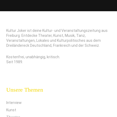
Kultur Joker ist deine Kultur- und Veranstaltungszeitung aus
Freiburg. Entdecke Theater, Kunst, Musik, Tanz,
Veranstaltungen, Lokales und Kulturpolitisches aus dem
Dreiländereck Deutschland, Frankreich und der Schweiz.
Kostenfrei, unabhängig, kritisch.
Seit 1989.
Unsere Themen
Interview
Kunst