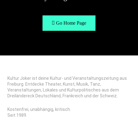
Go Home Page
Kultur Joker ist deine Kultur- und Veranstaltungszeitung aus
Freiburg. Entdecke Theater, Kunst, Musik, Tanz,
Veranstaltungen, Lokales und Kulturpolitisches aus dem
Dreiländereck Deutschland, Frankreich und der Schweiz.
Kostenfrei, unabhängig, kritisch.
Seit 1989.