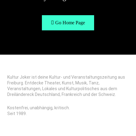
Go Home Page
Kultur Joker ist deine Kultur- und Veranstaltungszeitung aus
Freiburg. Entdecke Theater, Kunst, Musik, Tanz,
Veranstaltungen, Lokales und Kulturpolitisches aus dem
Dreiländereck Deutschland, Frankreich und der Schweiz.
Kostenfrei, unabhängig, kritisch.
Seit 1989.