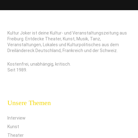
Kultur Joker ist deine Kultur- und Veranstaltungszeitung aus
Freiburg. Entdecke Theater, Kunst, Musik, Tanz,
Veranstaltungen, Lokales und Kulturpolitisches aus dem
Dreiländereck Deutschland, Frankreich und der Schweiz.
Kostenfrei, unabhängig, kritisch.
Seit 1989.
Unsere Themen
Interview
Kunst
Theater