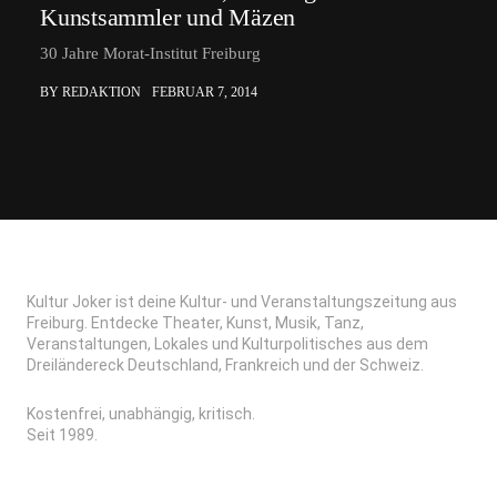
Kunstsammler und Mäzen
30 Jahre Morat-Institut Freiburg
BY REDAKTION
FEBRUAR 7, 2014
Kultur Joker ist deine Kultur- und Veranstaltungszeitung aus
Freiburg. Entdecke Theater, Kunst, Musik, Tanz,
Veranstaltungen, Lokales und Kulturpolitisches aus dem
Dreiländereck Deutschland, Frankreich und der Schweiz.
Kostenfrei, unabhängig, kritisch.
Seit 1989.