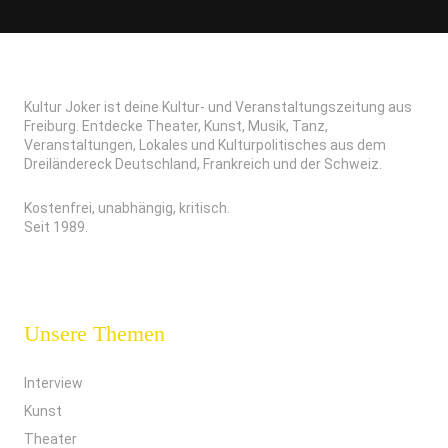
Kultur Joker ist deine Kultur- und Veranstaltungszeitung aus
Freiburg. Entdecke Theater, Kunst, Musik, Tanz,
Veranstaltungen, Lokales und Kulturpolitisches aus dem
Dreiländereck Deutschland, Frankreich und der Schweiz.
Kostenfrei, unabhängig, kritisch.
Seit 1989.
Unsere Themen
Interview
Kunst
Theater