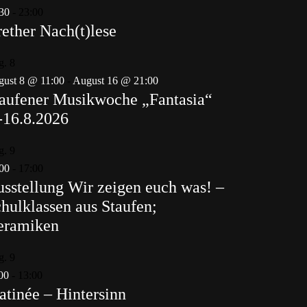
30
-
23:00
ether Nach(t)lese
g.
8
ust 8 @ 11:00
-
August 16 @ 21:00
aufener Musikwoche „Fantasia“
-16.8.2026
g.
9
00
-
17:00
sstellung Wir zeigen euch was! –
hulklassen aus Staufen;
eramiken
g.
9
00
-
13:00
tinée – Hintersinn