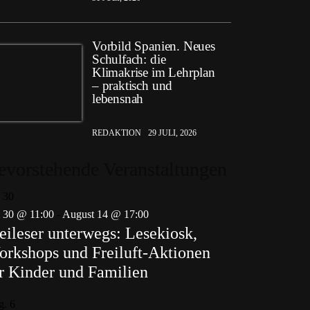
Vorbild Spanien. Neues
Schulfach: die
Klimakrise im Lehrplan
– praktisch und
lebensnah
REDAKTION
29 JULI, 2026
evorstehende Veranstaltungen
i
30
i 30 @ 11:00
-
August 14 @ 17:00
eileser unterwegs: Lesekiosk,
rkshops und Freiluft-Aktionen
r Kinder und Familien
g.
6