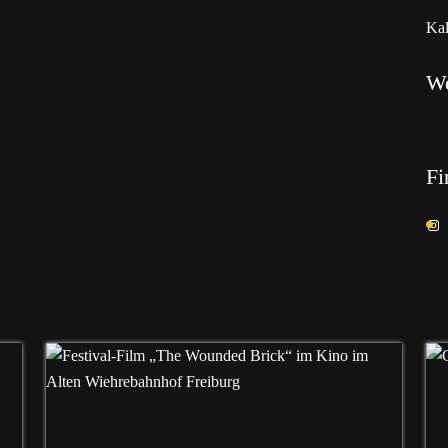
Kal
W
Fi