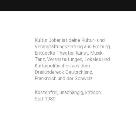
Kultur Joker ist deine Kultur- und
Veranstaltungszeitung aus Freiburg.
Entdecke Theater, Kunst, Musik,
Tanz, Veranstaltungen, Lokales und
Kulturpolitisches aus dem
Dreiländereck Deutschland,
Frankreich und der Schweiz.
Kostenfrei, unabhängig, kritisch.
Seit 1989.