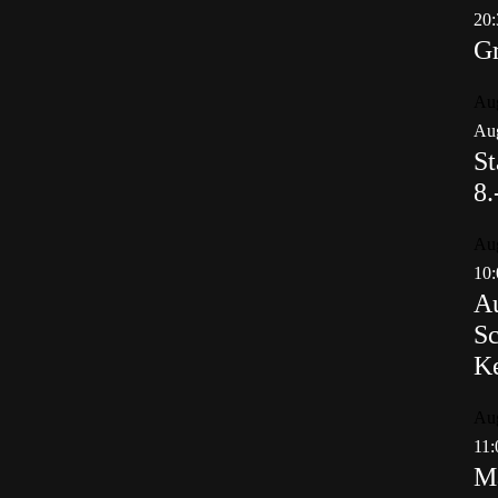
20:
Gr
Au
Aug
St
8.
Au
10:
Au
Sc
K
Au
11:
Ma