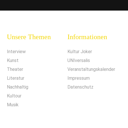
Unsere Themen
Informationen
Interview
Kultur Joker
Kunst
UNIversalis
Theater
Veranstaltungskalender
Literatur
Impressum
Nachhaltig
Datenschutz
Kultour
Musik