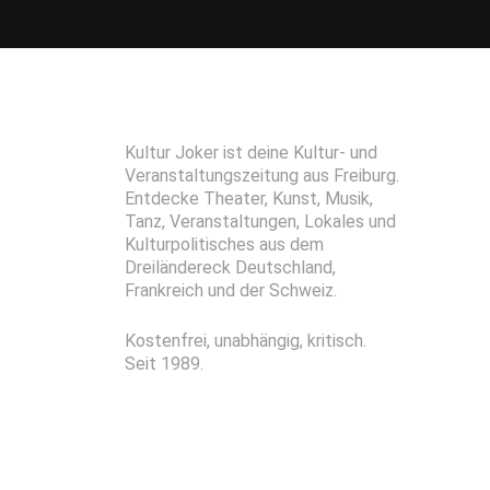
Kultur Joker ist deine Kultur- und
Veranstaltungszeitung aus Freiburg.
Entdecke Theater, Kunst, Musik,
Tanz, Veranstaltungen, Lokales und
Kulturpolitisches aus dem
Dreiländereck Deutschland,
Frankreich und der Schweiz.
Kostenfrei, unabhängig, kritisch.
Seit 1989.