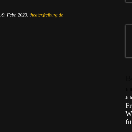
/9. Febr. 2023. t
heater.freiburg.de
B
Jul
Jul
Fr
Wo
fü