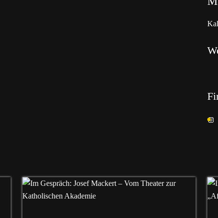
Ma
Kal
W
Fi