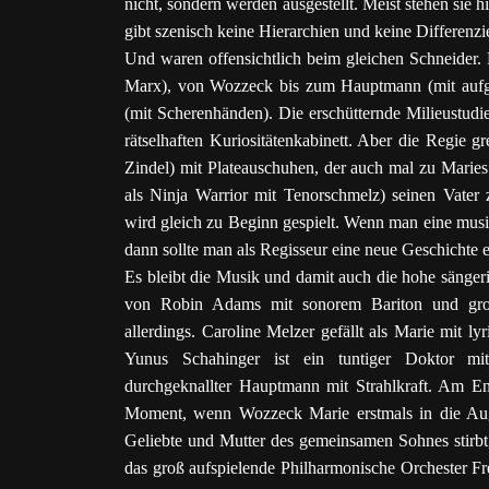
nicht, sondern werden ausgestellt. Meist stehen sie 
gibt szenisch keine Hierarchien und keine Differenzi
Und waren offensichtlich beim gleichen Schneider.
Marx), von Wozzeck bis zum Hauptmann (mit aufge
(mit Scherenhänden). Die erschütternde Milieustu
rätselhaften Kuriositätenkabinett. Aber die Regie gr
Zindel) mit Plateauschuhen, der auch mal zu Marie
als Ninja Warrior mit Tenorschmelz) seinen Vate
wird gleich zu Beginn gespielt. Wenn man eine musik
dann sollte man als Regisseur eine neue Geschichte 
Es bleibt die Musik und damit auch die hohe sängeri
von Robin Adams mit sonorem Bariton und großa
allerdings. Caroline Melzer gefällt als Marie mit ly
Yunus Schahinger ist ein tuntiger Doktor mit
durchgeknallter Hauptmann mit Strahlkraft. Am En
Moment, wenn Wozzeck Marie erstmals in die Augen
Geliebte und Mutter des gemeinsamen Sohnes stirbt,
das groß aufspielende Philharmonische Orchester F