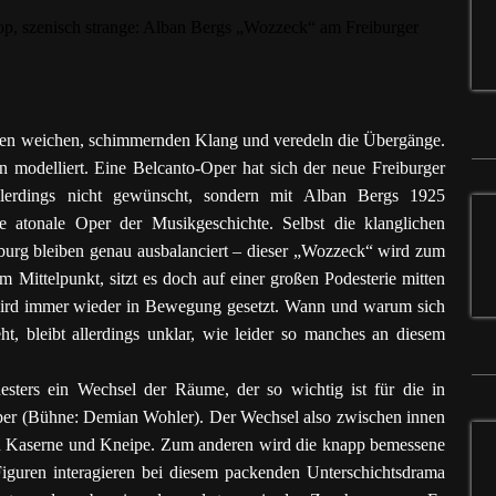
einen weichen, schimmernden Klang und veredeln die Übergänge.
n modelliert. Eine Belcanto-Oper hat sich der neue Freiburger
allerdings nicht gewünscht, sondern mit Alban Bergs 1925
e atonale Oper der Musikgeschichte. Selbst die klanglichen
burg bleiben genau ausbalanciert – dieser „Wozzeck“ wird zum
m Mittelpunkt, sitzt es doch auf einer großen Podesterie mitten
wird immer wieder in Bewegung gesetzt. Wann und warum sich
t, bleibt allerdings unklar, wie leider so manches an diesem
esters ein Wechsel der Räume, der so wichtig ist für die in
 Oper (Bühne: Demian Wohler). Der Wechsel also zwischen innen
en Kaserne und Kneipe. Zum anderen wird die knapp bemessene
Figuren interagieren bei diesem packenden Unterschichtsdrama