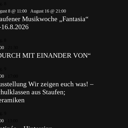
g.
8
ust 8 @ 11:00
-
August 16 @ 21:00
aufener Musikwoche „Fantasia“
-16.8.2026
g.
8
00
-
21:30
DURCH MIT EINANDER VON“
g.
9
00
-
17:00
sstellung Wir zeigen euch was! –
hulklassen aus Staufen;
eramiken
g.
9
00
-
13:00