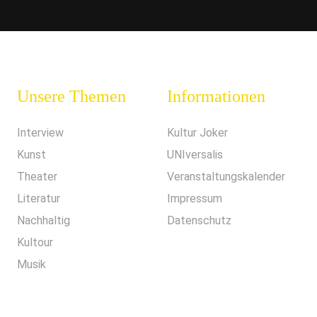
Unsere Themen
Informationen
Interview
Kultur Joker
Kunst
UNIversalis
Theater
Veranstaltungskalender
Literatur
Impressum
Nachhaltig
Datenschutz
Kultour
Musik