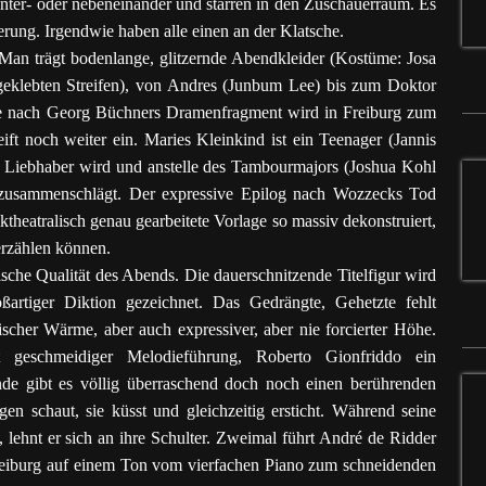
hinter- oder nebeneinander und starren in den Zuschauerraum. Es
erung. Irgendwie haben alle einen an der Klatsche.
 Man trägt bodenlange, glitzernde Abendkleider (Kostüme: Josa
klebten Streifen), von Andres (Junbum Lee) bis zum Doktor
die nach Georg Büchners Dramenfragment wird in Freiburg zum
eift noch weiter ein. Maries Kleinkind ist ein Teenager (Jannis
s Liebhaber wird und anstelle des Tambourmajors (Joshua Kohl
r zusammenschlägt. Der expressive Epilog nach Wozzecks Tod
theatralisch genau gearbeitete Vorlage so massiv dekonstruiert,
erzählen können.
sche Qualität des Abends. Die dauerschnitzende Titelfigur wird
rtiger Diktion gezeichnet. Das Gedrängte, Gehetzte fehlt
rischer Wärme, aber auch expressiver, aber nie forcierter Höhe.
 geschmeidiger Melodieführung, Roberto Gionfriddo ein
de gibt es völlig überraschend doch noch einen berührenden
 schaut, sie küsst und gleichzeitig ersticht. Während seine
 lehnt er sich an ihre Schulter. Zweimal führt André de Ridder
reiburg auf einem Ton vom vierfachen Piano zum schneidenden