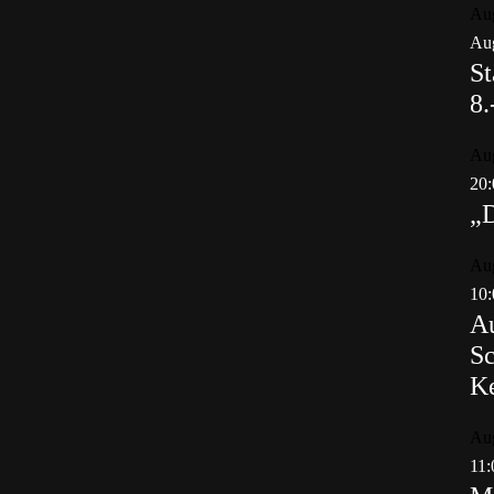
Au
Aug
St
8.
Au
20:
„
Au
10:
Au
Sc
K
Au
11: