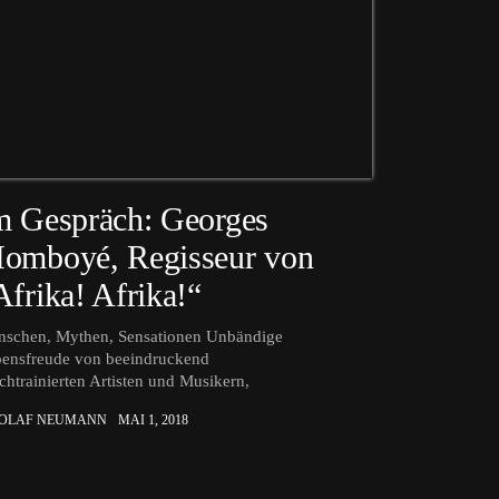
m Gespräch: Georges
omboyé, Regisseur von
Afrika! Afrika!“
schen, Mythen, Sensationen Unbändige
ensfreude von beeindruckend
chtrainierten Artisten und Musikern,
 OLAF NEUMANN
MAI 1, 2018