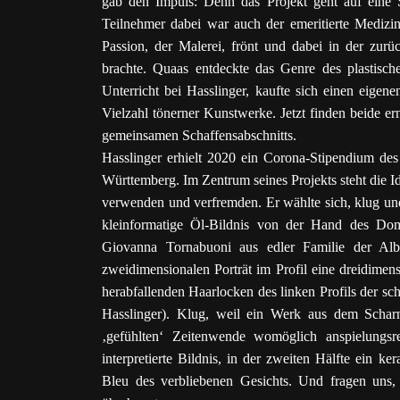
gab den Impuls: Denn das Projekt geht auf eine
Teilnehmer dabei war auch der emeritierte Medizin
Passion, der Malerei, frönt und dabei in der zur
brachte. Quaas entdeckte das Genre des plastisc
Unterricht bei Hasslinger, kaufte sich einen eigen
Vielzahl tönerner Kunstwerke. Jetzt finden beide e
gemeinsamen Schaffensabschnitts.
Hasslinger erhielt 2020 ein Corona-Stipendium de
Württemberg. Im Zentrum seines Projekts steht die I
verwenden und verfremden. Er wählte sich, klug un
kleinformatige Öl-Bildnis von der Hand des Dome
Giovanna Tornabuoni aus edler Familie der Albi
zweidimensionalen Porträt im Profil eine dreidimen
herabfallenden Haarlocken des linken Profils der s
Hasslinger). Klug, weil ein Werk aus dem Schar
‚gefühlten‘ Zeitenwende womöglich anspielungsr
interpretierte Bildnis, in der zweiten Hälfte ein
Bleu des verbliebenen Gesichts. Und fragen uns,