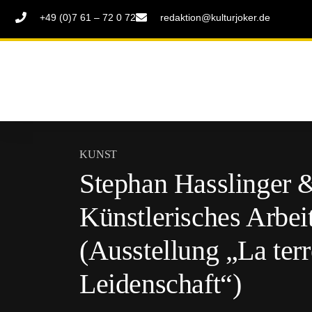
+49 (0)7 61 – 72 0 72
redaktion@kulturjoker.de
KUNST
Stephan Hasslinger 
Künstlerisches Arbei
(Ausstellung „La ter
Leidenschaft“)