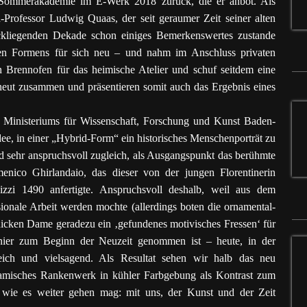
 Sommerakademie im E-Werk 2018 zurück, die er anbot. Als
-Professor Ludwig Quaas, der seit geraumer Zeit seiner alten
ückliegenden Dekade schon einiges Bemerkenswertes zustande
hen Formens für sich neu – und nahm im Anschluss privaten
en Brennofen für das heimische Atelier und schuf seitdem eine
rneut zusammen und präsentieren somit auch das Ergebnis eines
s Ministeriums für Wissenschaft, Forschung und Kunst Baden-
dee, in einer „Hybrid-Form“ ein historisches Menschenporträt zu
d sehr anspruchsvoll zugleich, als Ausgangspunkt das berühmte
nico Ghirlandaio, das dieser von der jungen Florentinerin
zzi 1490 anfertigte. Anspruchsvoll deshalb, weil aus dem
sionale Arbeit werden mochte (allerdings boten die ornamental-
chicken Dame geradezu ein ‚gefundenes motivisches Fressen‘ für
nier zum Beginn der Neuzeit genommen ist – heute, in der
eich und vielsagend. Als Resultat sehen wir halb das neu
 keramisches Rankenwerk in kühler Farbgebung als Kontrast zum
 wie es weiter gehen mag: mit uns, der Kunst und der Zeit