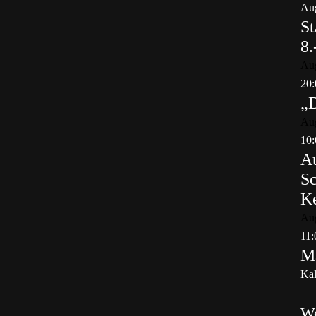
Aug
St
8.
Au
20:
„
Au
10:
Au
Sc
K
Au
11:
Ma
Kal
W