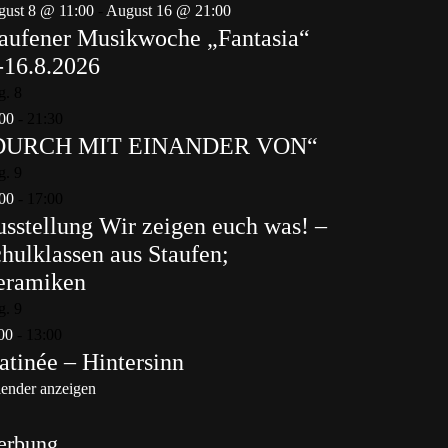
ust 8 @ 11:00
-
August 16 @ 21:00
aufener Musikwoche „Fantasia“
-16.8.2026
g.
8
00
-
21:30
DURCH MIT EINANDER VON“
g.
9
00
-
17:00
sstellung Wir zeigen euch was! –
hulklassen aus Staufen;
eramiken
g.
9
00
-
13:00
tinée – Hintersinn
ender anzeigen
erbung