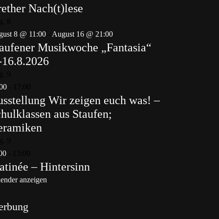
ether Nach(t)lese
g.
8
ust 8 @ 11:00
-
August 16 @ 21:00
aufener Musikwoche „Fantasia“
-16.8.2026
g.
9
00
-
17:00
sstellung Wir zeigen euch was! –
hulklassen aus Staufen;
eramiken
g.
9
00
-
13:00
tinée – Hintersinn
ender anzeigen
erbung