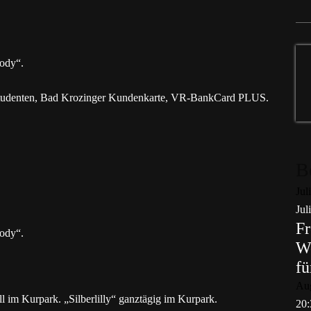
ody“.
, Studenten, Bad Krozinger Kundenkarte, VR-BankCard PLUS.
B
Jul
Jul
Fr
ody“.
Wo
fü
Au
 im Kurpark. „Silberlilly“ ganztägig im Kurpark.
20: