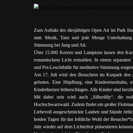
Zum Auftakt des diesjährigen Open Air im Park finde
statt. Musik, Tanz und jede Menge Unterhaltun
Stimmung bei Jung und Alt.
Über 15.000 Kerzen und Lampions lassen den Kurpa
romantischem Licht erstrahlen. In einem separaten
und Poi-Leuchtbälle für meditative Stimmung sorgen 
Am 17. Juli wird den Besuchern im Kurpark den 
geboten. Eine Hüpfburg, eine Kindereisenbahn, ei
Kinderherzen höherschlagen. Alle Kinder sind herzl
Mit dabei sein wird auch „Silberlilly“, die m
Hochschwarzwald. Zudem findet ein großer Flohmark
Liebevoll ausgeschmückte Lauben und Stände örtlic
beiden Tagen für das leibliche Wohl der Besucher*in
Jahr wieder auf dem Lichterfest präsentieren können. B