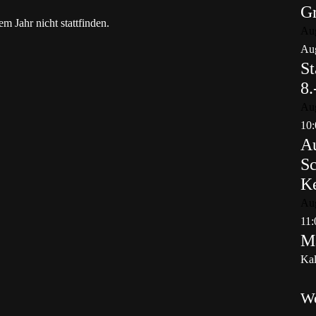
Gr
 Jahr nicht stattfinden.
Au
Aug
St
8.
Au
10:
Au
Sc
K
Au
11:
Ma
Kal
W