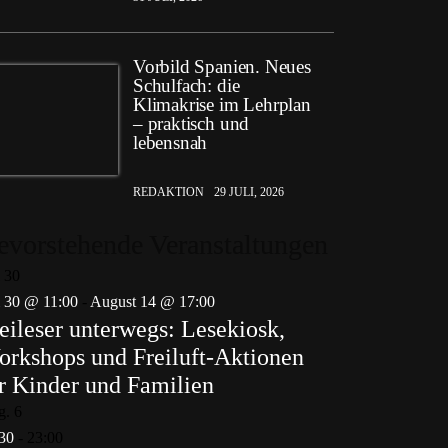
Vorbild Spanien. Neues
Schulfach: die
Klimakrise im Lehrplan
– praktisch und
lebensnah
REDAKTION
29 JULI, 2026
evorstehende Veranstaltungen
i
30
i 30 @ 11:00
-
August 14 @ 17:00
eileser unterwegs: Lesekiosk,
rkshops und Freiluft-Aktionen
r Kinder und Familien
g.
6
30
-
23:00