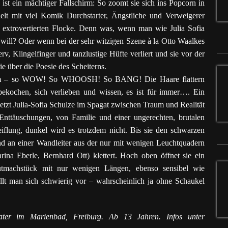
e ist ein mächtiger Fallschirm: So zoomt sie sich ins Popcorn in
ielt mit viel Komik Durchstarter, Ängstliche und Verweigerer
extrovertierten Flocke. Denn was, wenn man wie Julia Sofia
 will? Oder wenn bei der sehr witzigen Szene à la Otto Waalkes
 Klingelfinger und tanzlustige Hüfte verliert und sie vor der
e über die Poesie des Scheiterns.
m Film – so WOW! So WHOOSH! So BANG! Die Haare flattern
 bekochen, sich verlieben und wissen, es ist für immer…. Ein
tzt Julia-Sofia Schulze im Spagat zwischen Traum und Realität
Enttäuschungen, von Familie und einer ungerechten, brutalen
flung, dunkel wird es trotzdem nicht. Bis sie den schwarzen
d an einer Wandleiter aus der nur mit wenigen Leuchtquadern
ina Eberle, Bernhard Ott) klettert. Hoch oben öffnet sie ein
tmachstück mit nur wenigen Längen, ebenso sensibel wie
lt man sich schwierig vor – wahrscheinlich ja ohne Schaukel
ater im Marienbad, Freiburg. Ab 13 Jahren. Infos unter