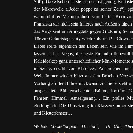
Stift). Dazwischen ist sie sich selbst genug, Fantasi
der Mikrowelle („Jeder poppt zu seiner Zeit“), sp
während ihrer Metamorphose vom harten Kern zur 
Franziska gar nicht sein Inneres nach Außen stülpen
das Angstzentrum Amygdala gegen Großhirn, Sehnerv,
Tür zur Geburtstagsparty wieder abdreht? – Clowneri
Dabei sollte eigentlich das Leben sein wie i
lassen in Las Vegas, die beste Freundin liebevoll
Kaleidoskop ganz unterschiedlicher Mini-Momente se
in Szene, erzählt von Klischees, Ansprüchen und 
Welt. Immer wieder blitzt aus den Brüchen Verzwei
Vorhang an der Bühnenrückwand zur Seite zieht un
ausgestattete Bühnenschachtel (Bühne, Kostüm: Car
Fenster: Himmel, Amselgesang… Ein pralles Mu
eindringlich. Die Umsetzung im Klassenzimmer stel
und Kletterfenster…
Weitere Vorstellungen: 11. Juni, 19 Uhr, The