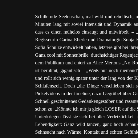
Schillernde Seelenschau, mal wild und rebellisch, 
Minuten lang mit soviel Intensität und Dynamik a
dass es einen mühelos einsaugt und mitwirbelt. – „
Regisseurin Carina Eberle und Dramaturgin Sonja 
Sofia Schulze entwickelt haben, letztere gibt bei i
Ganz cool mit Sonnenbrille, durchsichtiger Regenjac
dem Publikum und entert zu Alice Mertons „No Root
ist berühmt, gigantisch – „Weiß nur noch niemand“
und rollt sich wenig später unter der lang von de
Schlafenszeit. Doch „die Dinge verschieben sich
Pickelvideos in der timeline, dazu Gegrübel über 
Schnell geschnittenes Gedankengestöber und rasante 
schon zu: „Könnte ich mir ja gleich LOSER auf die S
Unterkriegen lässt sie sich bei aller Verletzlichkeit
Lebendigkeit: Ganz wild tanzen, ganz hoch schauke
Sehnsucht nach Wärme, Kontakt und echten Gefühlen 