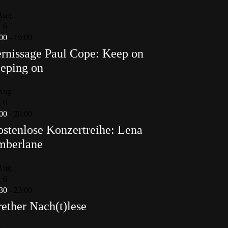
Aug.
6
00
-
19:00
rnissage Paul Cope: Keep on
eping on
Aug.
6
00
-
20:00
stenlose Konzertreihe: Lena
mberlane
Aug.
6
30
-
23:00
ether Nach(t)lese