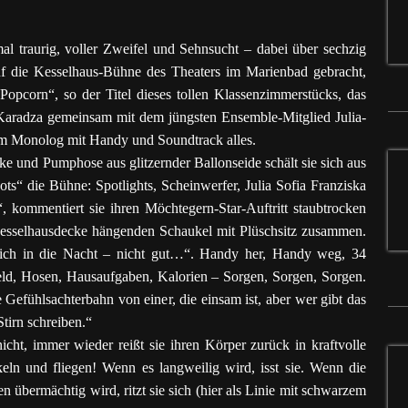
mal traurig, voller Zweifel und Sehnsucht – dabei über sechzig
uf die Kesselhaus-Bühne des Theaters im Marienbad gebracht,
Popcorn“, so der Titel dieses tollen Klassenzimmerstücks, das
Karadza gemeinsam mit dem jüngsten Ensemble-Mitglied Julia-
hrem Monolog mit Handy und Soundtrack alles.
ke und Pumphose aus glitzernder Ballonseide schält sie sich aus
s“ die Bühne: Spotlights, Scheinwerfer, Julia Sofia Franziska
, kommentiert sie ihren Möchtegern-Star-Auftritt staubtrocken
r Kesselhausdecke hängenden Schaukel mit Plüschsitz zusammen.
 sich in die Nacht – nicht gut…“. Handy her, Handy weg, 34
Geld, Hosen, Hausaufgaben, Kalorien – Sorgen, Sorgen, Sorgen.
Gefühlsachterbahn von einer, die einsam ist, aber wer gibt das
tirn schreiben.“
 nicht, immer wieder reißt sie ihren Körper zurück in kraftvolle
ln und fliegen! Wenn es langweilig wird, isst sie. Wenn die
übermächtig wird, ritzt sie sich (hier als Linie mit schwarzem