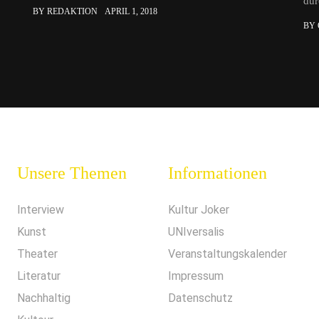
dur
BY REDAKTION
APRIL 1, 2018
BY
Unsere Themen
Informationen
Interview
Kultur Joker
Kunst
UNIversalis
Theater
Veranstaltungskalender
Literatur
Impressum
Nachhaltig
Datenschutz