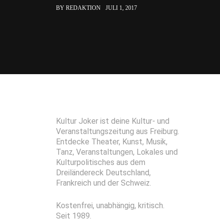
BY REDAKTION
JULI 1, 2017
Kultur Joker ist deine Kultur- und
Veranstaltungszeitung aus Freiburg.
Entdecke Theater, Kunst, Musik,
Tanz, Veranstaltungen, Lokales und
Kulturpolitisches aus dem
Dreiländereck Deutschland,
Frankreich und der Schweiz.
Kostenfrei, unabhängig, kritisch.
Seit 1989.