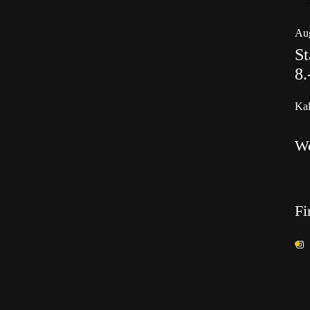
Aug
St
8.
Kal
W
Fi