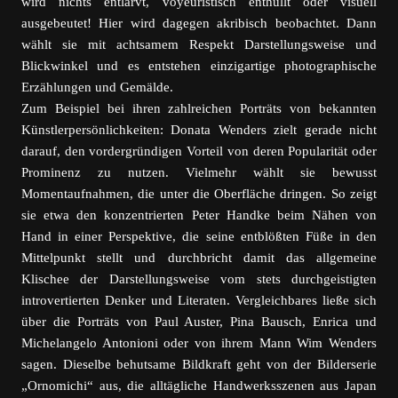
wird nichts entlarvt, voyeuristisch enthüllt oder visuell
ausgebeutet! Hier wird dagegen akribisch beobachtet. Dann
wählt sie mit achtsamem Respekt Darstellungsweise und
Blickwinkel und es entstehen einzigartige photographische
Erzählungen und Gemälde.
Zum Beispiel bei ihren zahlreichen Porträts von bekannten
Künstlerpersönlichkeiten: Donata Wenders zielt gerade nicht
darauf, den vordergründigen Vorteil von deren Popularität oder
Prominenz zu nutzen. Vielmehr wählt sie bewusst
Momentaufnahmen, die unter die Oberfläche dringen. So zeigt
sie etwa den konzentrierten Peter Handke beim Nähen von
Hand in einer Perspektive, die seine entblößten Füße in den
Mittelpunkt stellt und durchbricht damit das allgemeine
Klischee der Darstellungsweise vom stets durchgeistigten
introvertierten Denker und Literaten. Vergleichbares ließe sich
über die Porträts von Paul Auster, Pina Bausch, Enrica und
Michelangelo Antonioni oder von ihrem Mann Wim Wenders
sagen. Dieselbe behutsame Bildkraft geht von der Bilderserie
„Ornomichi“ aus, die alltägliche Handwerksszenen aus Japan