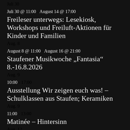
Juli
30
Juli 30 @ 11:00
-
August 14 @ 17:00
Freileser unterwegs: Lesekiosk,
Workshops und Freiluft-Aktionen für
Kinder und Familien
Aug.
8
August 8 @ 11:00
-
August 16 @ 21:00
Staufener Musikwoche „Fantasia“
8.-16.8.2026
Aug.
9
10:00
-
17:00
Ausstellung Wir zeigen euch was! –
Schulklassen aus Staufen; Keramiken
Aug.
9
11:00
-
13:00
Matinée – Hintersinn
Aug.
12