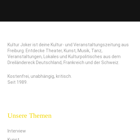
Kultur Joker ist deine Kultur- und Veranstaltungszeitung aus
Freiburg. Entdecke Theater, Kunst, Musik, Tanz,
Veranstaltungen, Lokales und Kulturpolitisches aus dem
Dreiländereck Deutschland, Frankreich und der Schweiz.
Kostenfrei, unabhängig, kritisch.
Seit 1989.
Unsere Themen
Interview
Kunst