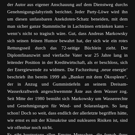
der Autor aus eigener Anschauung auf dem Dienstweg durchs
Genehmigungslabyrinth berichtet. Jeder Party-Löwe wird ihn
um diesen unfassbaren Anekdoten-Schatz beneiden, mit dem
man sicher ganze Stammtische in Lach­tränen ertränken kann –
wenn‘s nicht so tragisch wäre. Gut, dass Andreas Markowsky
sich seinen feinen Humor bewahrt hat, der sich wie ein rotes
Rettungsseil durch das 72-seitige Büchlein zieht. Der
Diplomfinanzwirt und vierfache Vater war 25 Jahre lang in
leitender Position in der Kreditwirtschaft, als er beschloss, sich
der Energiewende zu widmen. Die Fachzeitung ‚neue energie‘
beschrieb ihn bereits 1999 als „Banker mit dem Ökospleen“,
der in Anzug und Gummistiefeln an seinem Dreisam-
Wasserkraftwerk angeschwemmte Äste aus dem Wasser zog.
Seit Mitte der 1980 bemüht sich Markowsky um Wasserrechte
und Genehmigungen für Wind- und Solaranlagen. So lang
schon! Doch so weit, dass endlich der allerletzte begriffen hätte,
wie ernst es mit der Klimakrise und nuklearen Risiken ist, sind
wir offenbar noch nicht.
Es gibt heutzutage allen Ernstes Menschen, die fernab ihres