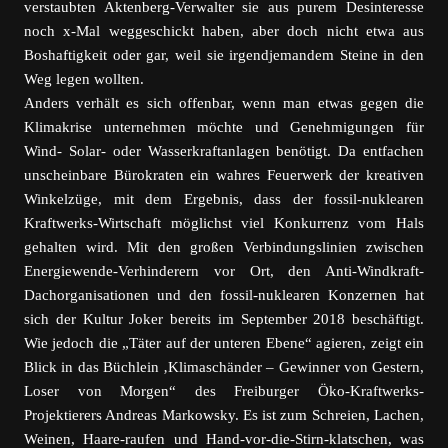
verstaubten Aktenberg-Verwalter sie aus purem Desinteresse
noch x-Mal weggeschickt haben, aber doch nicht etwa aus
Boshaftigkeit oder gar, weil sie irgendjemandem Steine in den
Weg legen wollten.
Anders verhält es sich offenbar, wenn man etwas gegen die
Klimakrise unternehmen möchte und Genehmigungen für
Wind- Solar- oder Wasserkraftanlagen benötigt. Da entfachen
unscheinbare Bürokraten ein wahres Feuerwerk der kreativen
Winkelzüge, mit dem Ergebnis, dass der fossil-nuklearen
Kraftwerks-Wirtschaft möglichst viel Konkurrenz vom Hals
gehalten wird. Mit den großen Verbindungslinien zwischen
Energiewende-Verhinderern vor Ort, den Anti-Windkraft-
Dachorganisationen und den fossil-nuklearen Konzernen hat
sich der Kultur Joker bereits im September 2018 beschäftigt.
Wie jedoch die „Täter auf der unteren Ebene“ agieren, zeigt ein
Blick in das Büchlein ‚Klimaschänder – Gewinner von Gestern,
Loser von Morgen“ des Freiburger Öko-Kraftwerks-
Projektierers Andreas Markowsky. Es ist zum Schreien, Lachen,
Weinen, Haare-raufen und Hand-vor-die-Stirn-klatschen, was