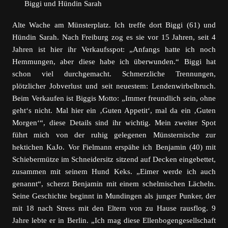
Biggi und Hündin Sarah
Alte Wache am Münsterplatz. Ich treffe dort Biggi (61) und
Hündin Sarah. Nach Freiburg zog es sie vor 15 Jahren, seit 4
Jahren ist hier ihr Verkaufsspot: „Anfangs hatte ich noch
Hemmungen, aber diese habe ich überwunden.“ Biggi hat
schon viel durchgemacht. Schmerzliche Trennungen,
plötzlicher Jobverlust und seit neuestem: Lendenwirbelbruch.
Beim Verkaufen ist Biggis Motto: „Immer freundlich sein, ohne
geht‘s nicht. Mal hier ein ‚Guten Appetit‘, mal da ein ‚Guten
Morgen‘“, diese Details sind ihr wichtig. Mein zweiter Spot
führt mich von der ruhig gelegenen Münsternische zur
hektichen KaJo. Vor Fielmann erspähe ich Benjamin (40) mit
Schiebermütze im Schneidersitz sitzend auf Decken eingebettet,
zusammen mit seinem Hund Keks. „Eimer werde ich auch
genannt“, scherzt Benjamin mit einem schelmischen Lächeln.
Seine Geschichte beginnt in Mundingen als junger Punker, der
mit 18 nach Stress mit den Eltern von zu Hause rausflog. 9
Jahre lebte er in Berlin. „Ich mag diese Ellenbogengesellschaft