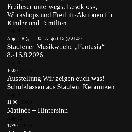
Freileser unterwegs: Lesekiosk,
Workshops und Freiluft-Aktionen für
Kinder und Familien
Aug.
8
August 8 @ 11:00
-
August 16 @ 21:00
Staufener Musikwoche „Fantasia“
8.-16.8.2026
Aug.
9
10:00
-
17:00
Ausstellung Wir zeigen euch was! –
Schulklassen aus Staufen; Keramiken
Aug.
9
11:00
-
13:00
Matinée – Hintersinn
Aug.
12
17:30
-
18:15