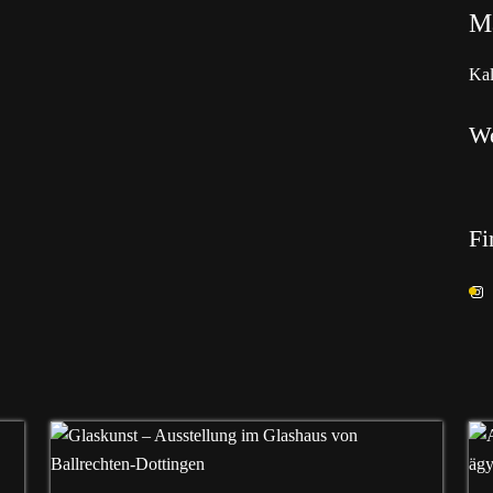
Ma
Kal
W
Fi