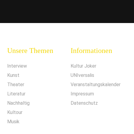
Unsere Themen
Informationen
Interview
Kultur Joker
Kunst
UNIversalis
Theater
Veranstaltungskalender
Literatur
Impressum
Nachhaltig
Datenschutz
Kultour
Musik