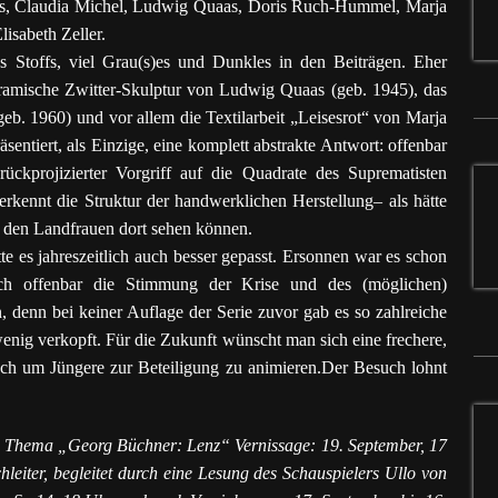
ns, Claudia Michel, Ludwig Quaas, Doris Ruch-Hummel, Marja
isabeth Zeller.
s Stoffs, viel Grau(s)es und Dunkles in den Beiträgen. Eher
ramische Zwitter-Skulptur von Ludwig Quaas (geb. 1945), das
eb. 1960) und vor allem die Textilarbeit „Leisesrot“ von Marja
sentiert, als Einzige, eine komplett abstrakte Antwort: offenbar
ckprojizierter Vorgriff auf die Quadrate des Suprematisten
erkennt die Struktur der handwerklichen Herstellung– als hätte
 den Landfrauen dort sehen können.
te es jahreszeitlich auch besser gepasst. Ersonnen war es schon
ch offenbar die Stimmung der Krise und des (möglichen)
denn bei keiner Auflage der Serie zuvor gab es so zahlreiche
wenig verkopft. Für die Zukunft wünscht man sich eine frechere,
Auch um Jüngere zur Beteiligung zu animieren.Der Besuch lohnt
m Thema „Georg Büchner: Lenz“ Vernissage: 19. September, 17
hleiter, begleitet durch eine Lesung des Schauspielers Ullo von