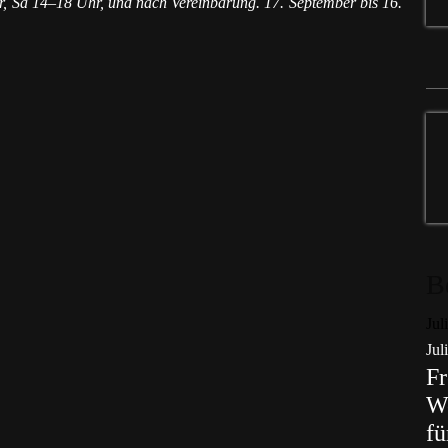
Fr, Sa 14–18 Uhr, und nach Vereinbarung. 17. September bis 16.
B
Jul
Jul
Fr
Wo
fü