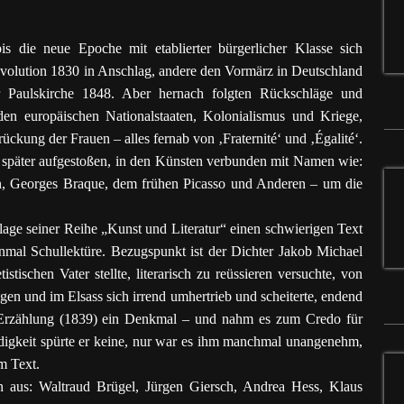
s die neue Epoche mit etablierter bürgerlicher Klasse sich
volution 1830 in Anschlag, andere den Vormärz in Deutschland
r Paulskirche 1848. Aber hernach folgten Rückschläge und
nden europäischen Nationalstaaten, Kolonialismus und Kriege,
ckung der Frauen – alles fernab von ‚Fraternité‘ und ‚Égalité‘.
später aufgestoßen, in den Künsten verbunden mit Namen wie:
n, Georges Braque, dem frühen Picasso und Anderen – um die
age seiner Reihe „Kunst und Literatur“ einen schwierigen Text
mal Schullektüre. Bezugspunkt ist der Dichter Jakob Michael
tischen Vater stellte, literarisch zu reüssieren versuchte, von
n und im Elsass sich irrend umhertrieb und scheiterte, endend
 Erzählung (1839) ein Denkmal – und nahm es zum Credo für
igkeit spürte er keine, nur war es ihm manchmal unangenehm,
m Text.
n aus: Waltraud Brügel, Jürgen Giersch, Andrea Hess, Klaus