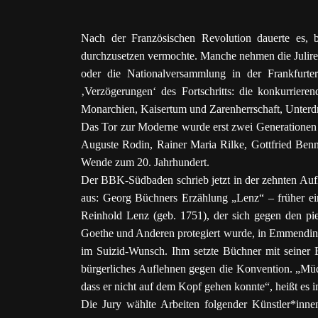
Nach der Französischen Revolution dauerte es, bi
durchzusetzen vermochte. Manche nehmen die Julire
oder die Nationalversammlung in der Frankfurte
‚Verzögerungen‘ des Fortschritts: die konkurriere
Monarchien, Kaisertum und Zarenherrschaft, Unterdrü
Das Tor zur Moderne wurde erst zwei Generationen 
Auguste Rodin, Rainer Maria Rilke, Gottfried Ben
Wende zum 20. Jahrhundert.
Der BBK-Südbaden schrieb jetzt in der zehnten Aufl
aus: Georg Büchners Erzählung „Lenz“ – früher ein
Reinhold Lenz (geb. 1751), der sich gegen den pietis
Goethe und Anderen protegiert wurde, in Emmendinge
im Suizid-Wunsch. Ihm setzte Büchner mit seiner
bürgerliches Auflehnen gegen die Konvention. „Müd
dass er nicht auf dem Kopf gehen konnte“, heißt es i
Die Jury wählte Arbeiten folgender Künstler*inne