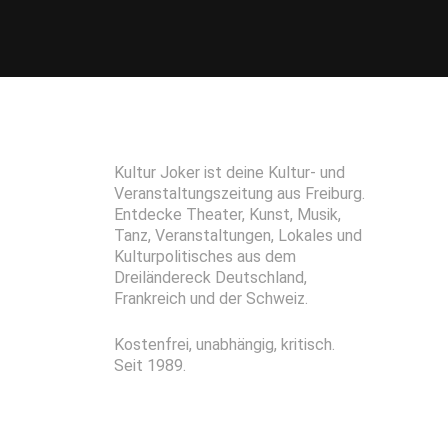
Kultur Joker ist deine Kultur- und
Veranstaltungszeitung aus Freiburg.
Entdecke Theater, Kunst, Musik,
Tanz, Veranstaltungen, Lokales und
Kulturpolitisches aus dem
Dreiländereck Deutschland,
Frankreich und der Schweiz.
Kostenfrei, unabhängig, kritisch.
Seit 1989.