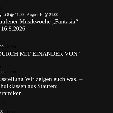
g.
8
ust 8 @ 11:00
-
August 16 @ 21:00
aufener Musikwoche „Fantasia“
-16.8.2026
g.
8
00
-
21:30
DURCH MIT EINANDER VON“
g.
9
00
-
17:00
sstellung Wir zeigen euch was! –
hulklassen aus Staufen;
eramiken
g.
9
00
-
13:00