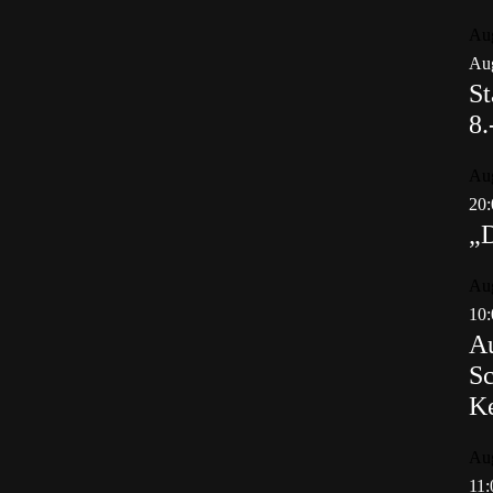
Au
Aug
St
8.
Au
20:
„
Au
10:
Au
Sc
K
Au
11: