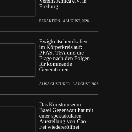
Vereins Amica e.V. in
Freiburg
REDAKTION
4 AUGUST, 2026
Ewigkeitschemikalien
im Körperkreislauf:
PFAS, TFA und die
Frage nach den Folgen
für kommende
Generationen
ALISA GUSCHKER
3 AUGUST, 2026
Das Kunstmuseum
Basel Gegenwart hat mit
einer spektakulären
Ausstellung von Cao
Fei wiedereröffnet