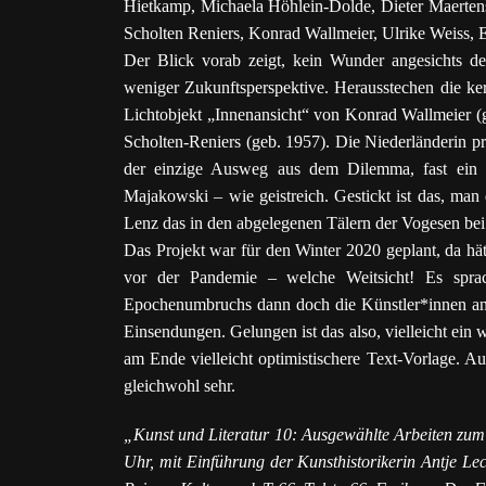
Hietkamp, Michaela Höhlein-Dolde, Dieter Maerte
Scholten Reniers, Konrad Wallmeier, Ulrike Weiss, El
Der Blick vorab zeigt, kein Wunder angesichts de
weniger Zukunftsperspektive. Herausstechen die ke
Lichtobjekt „Innenansicht“ von Konrad Wallmeier (g
Scholten-Reniers (geb. 1957). Die Niederländerin prä
der einzige Ausweg aus dem Dilemma, fast ein rü
Majakowski – wie geistreich. Gestickt ist das, man 
Lenz das in den abgelegenen Tälern der Vogesen bei
Das Projekt war für den Winter 2020 geplant, da hät
vor der Pandemie – welche Weitsicht! Es spra
Epochenumbruchs dann doch die Künstler*innen an, 
Einsendungen. Gelungen ist das also, vielleicht ein 
am Ende vielleicht optimistischere Text-Vorlage. 
gleichwohl sehr.
„Kunst und Literatur 10: Ausgewählte Arbeiten zu
Uhr, mit Einführung der Kunsthistorikerin Antje Lec